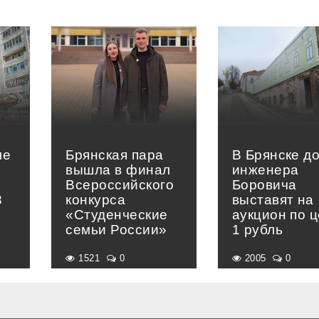
ле
Брянская пара
В Брянске д
вышла в финал
инженера
в
Всероссийского
Боровича
3
конкурса
выставят на
«Студенческие
аукцион по 
семьи России»
1 рубль
1521
0
2005
0