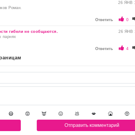
26 ЯНВ 
иков Роман.
Ответить
0
сти гибели не сообщаются.
26 ЯНВ 
х парнях
Ответить
4
траницам
😷
😡
👿
😖
💩
💋
🤮
🤑