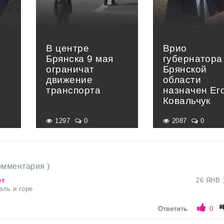
В центре
Врио
Брянска 9 мая
губернатора
ограничат
Брянской
движение
области
транспорта
назначен Ег
Ковальчук
1297
0
2087
0
комментария )
ет
26 ЯНВ 
аль и горе
Ответить
0