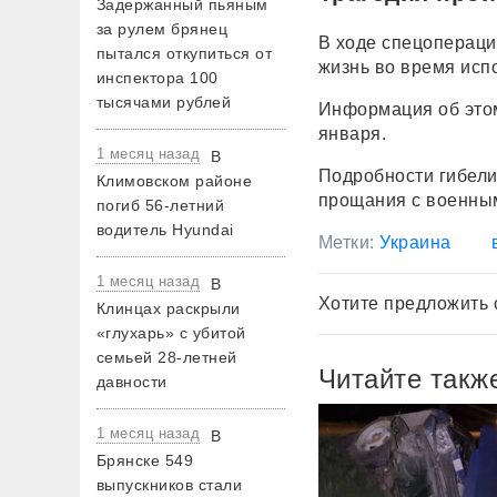
Задержанный пьяным
за рулем брянец
В ходе спецопераци
пытался откупиться от
жизнь во время исп
инспектора 100
тысячами рублей
Информация об этом
января.
1 месяц назад
В
Подробности гибели
Климовском районе
прощания с военны
погиб 56-летний
водитель Hyundai
Метки:
Украина
1 месяц назад
В
Хотите предложить 
Клинцах раскрыли
«глухарь» с убитой
семьей 28-летней
Читайте такж
давности
1 месяц назад
В
Брянске 549
выпускников стали