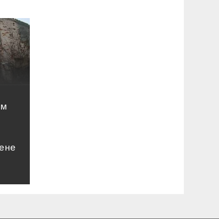
ом
цене