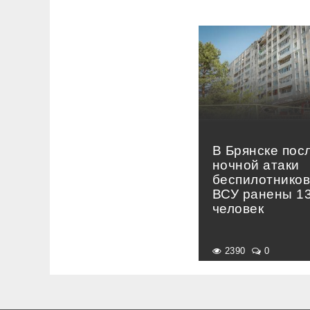
В Брянске пос
ночной атаки
беспилотнико
ВСУ ранены 1
человек
2390
0