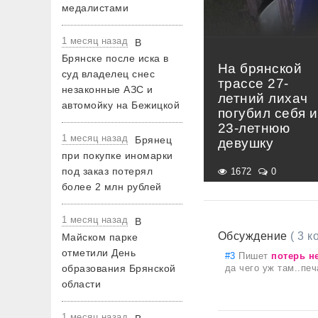
медалистами
1 месяц назад
В
Брянске после иска в
На брянской
суд владелец снес
трассе 27-
незаконные АЗС и
летний лихач
автомойку на Бежицкой
погубил себя и
23-летнюю
1 месяц назад
Брянец
девушку
при покупке иномарки
под заказ потерял
1672
0
более 2 млн рублей
1 месяц назад
В
Обсуждение
( 3 
Майском парке
отметили День
#3
Пишет
потeрь н
образования Брянской
да чего уж там..печ
области
1 месяц назад