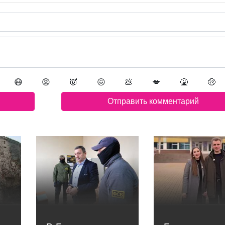
😷
😡
👿
😖
💩
💋
🤮
🤑