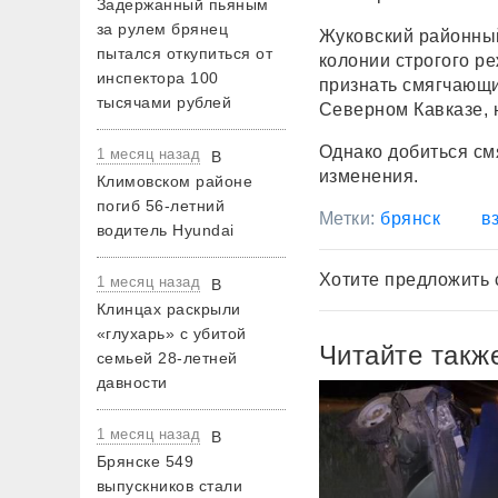
Задержанный пьяным
за рулем брянец
Жуковский районный
пытался откупиться от
колонии строгого р
инспектора 100
признать смягчающи
тысячами рублей
Северном Кавказе, 
Однако добиться см
1 месяц назад
В
изменения.
Климовском районе
погиб 56-летний
Метки:
брянск
в
водитель Hyundai
Хотите предложить 
1 месяц назад
В
Клинцах раскрыли
«глухарь» с убитой
Читайте такж
семьей 28-летней
давности
1 месяц назад
В
Брянске 549
выпускников стали