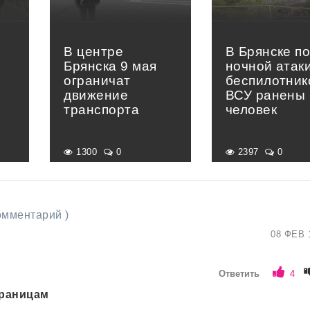
В центре
В Брянске п
Брянска 9 мая
ночной атак
ограничат
беспилотник
движение
ВСУ ранены 
транспорта
человек
1300
0
2397
0
комментарий )
ч
08 ФЕВ 
Ответить
4
траницам