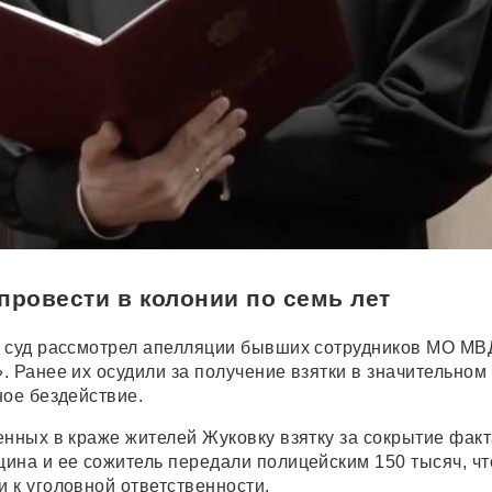
провести в колонии по семь лет
 суд рассмотрел апелляции бывших сотрудников МО МВ
. Ранее их осудили за получение взятки в значительном
ное бездействие.
енных в краже жителей Жуковку взятку за сокрытие факт
ина и ее сожитель передали полицейским 150 тысяч, ч
 к уголовной ответственности.