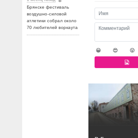
В
Брянске фестиваль
воздушно-силовой
атлетики собрал около
70 любителей воркаута
😀
😍
😛