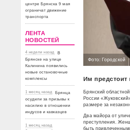
центре Брянска 9 мая
ограничат движение
транспорта
ЛЕНТА
НОВОСТЕЙ
4 недели назад
В
Брянске на улице
Фото: Городской
Калинина появились
новые остановочные
Им предстоит 
комплексы
Брянский областной
1 месяц назад
Брянца
России «Жуковский»
осудили за призывы к
размере за незакон
насилию в отношении
индусов и кавказцев
Два майора от улич
преступления. Женщ
1 месяц назад
быть привлеченными