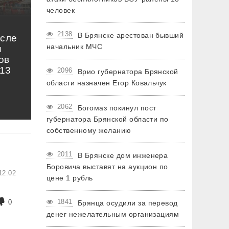
человек
2138
В Брянске арестован бывший
осле
начальник МЧС
и
ов
13
2096
Врио губернатора Брянской
области назначен Егор Ковальчук
2062
Богомаз покинул пост
губернатора Брянской области по
собственному желанию
2011
В Брянске дом инженера
Боровича выставят на аукцион по
12:02
цене 1 рубль
1841
0
Брянца осудили за перевод
денег нежелательным организациям