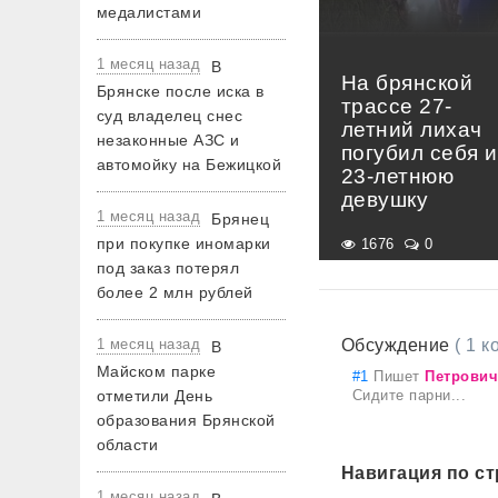
медалистами
1 месяц назад
В
На брянской
Брянске после иска в
трассе 27-
суд владелец снес
летний лихач
незаконные АЗС и
погубил себя и
автомойку на Бежицкой
23-летнюю
девушку
1 месяц назад
Брянец
при покупке иномарки
1676
0
под заказ потерял
более 2 млн рублей
1 месяц назад
Обсуждение
( 1 
В
Майском парке
#1
Пишет
Петрови
отметили День
Сидите парни...
образования Брянской
области
Навигация по с
1 месяц назад