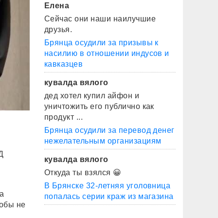
Елена
Сейчас они наши наилучшие
друзья.
Брянца осудили за призывы к
насилию в отношении индусов и
кавказцев
кувалда вялого
дед хотел купил айфон и
уничтожить его публично как
продукт ...
Брянца осудили за перевод денег
нежелательным организациям
Д
кувалда вялого
Откуда ты взялся 😀
В Брянске 32-летняя уголовница
а
попалась серии краж из магазина
тобы не