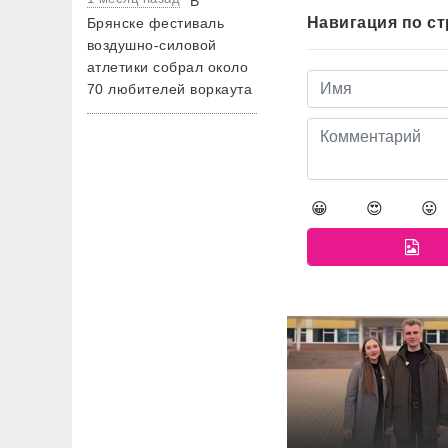
В
Навигация по с
Брянске фестиваль
воздушно-силовой
атлетики собрал около
70 любителей воркаута
😀
😍
😛