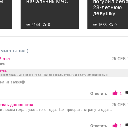
м
начальник МЧС
погубил себя
23-летнюю
девушку
2144
0
1683
0
комментария )
й чел
25 ФЕВ 
ние
ства
oxом года , уже этого года. Так просрать страну и сдать америкосам))
ел из запоя😀
Ответить
1
тель дворянства
25 ФЕВ 
 лoxом года , уже этого года. Так просрать страну и сдать
Ответить
1