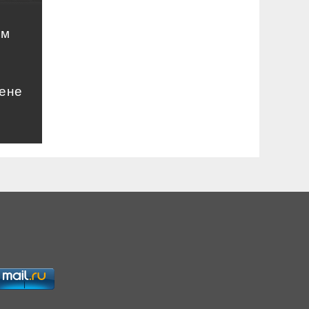
ом
цене