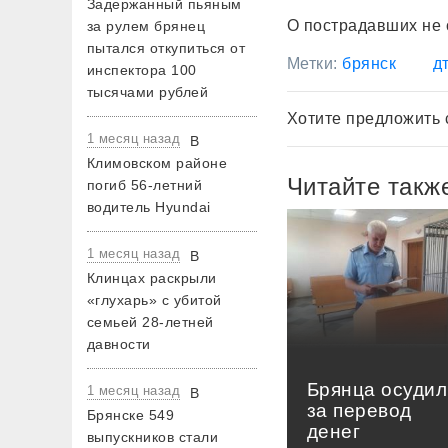
Задержанный пьяным
О пострадавших не 
за рулем брянец
пытался откупиться от
Метки:
брянск
д
инспектора 100
тысячами рублей
Хотите предложить 
1 месяц назад
В
Климовском районе
Читайте такж
погиб 56-летний
водитель Hyundai
1 месяц назад
В
Клинцах раскрыли
«глухарь» с убитой
семьей 28-летней
давности
Брянца осудил
1 месяц назад
В
за перевод
Брянске 549
денег
выпускников стали