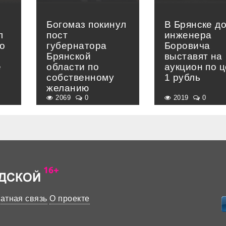
Богомаз покинул
В Брянске д
л
пост
инженера
о
губернатора
Боровича
Брянской
выставят на
е
области по
аукцион по 
»
собственному
1 рубль
желанию
2069
0
2019
0
атная связь
О проекте