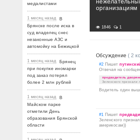
нежелательны
медалистами
организациям
1 месяц назад
В
Брянске после иска в
1846
1
суд владелец снес
незаконные АЗС и
автомойку на Бежицкой
Обсуждение
( 2 
1 месяц назад
Брянец
#2
Пишет
путински
при покупке иномарки
Отвечая на сообще
под заказ потерял
предвадитель дворян
более 2 млн рублей
Зеленского признали л
Водитель один выш
1 месяц назад
В
Майском парке
отметили День
#1
Пишет
предвади
образования Брянской
Зеленского признали
области
америкосам))
1 месяц назад