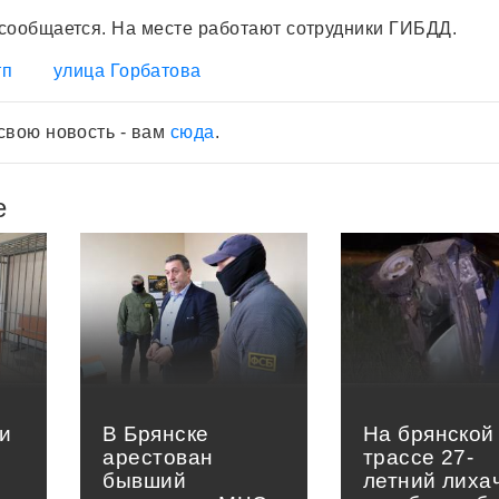
сообщается. На месте работают сотрудники ГИБДД.
тп
улица Горбатова
свою новость - вам
сюда
.
е
и
В Брянске
На брянской
арестован
трассе 27-
бывший
летний лиха