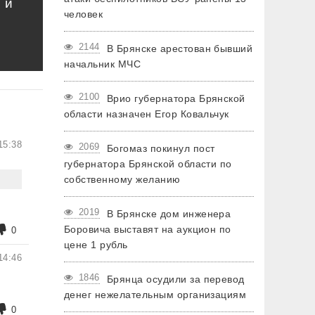
 и
человек
2144
В Брянске арестован бывший
начальник МЧС
2100
Врио губернатора Брянской
области назначен Егор Ковальчук
15:38
2069
Богомаз покинул пост
губернатора Брянской области по
собственному желанию
2019
В Брянске дом инженера
Боровича выставят на аукцион по
0
цене 1 рубль
14:46
1846
Брянца осудили за перевод
денег нежелательным организациям
0