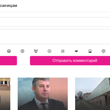
траницам
😷
😡
👿
😖
💩
💋
🤮
🤑