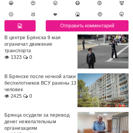
😀
😍
😛
😷
😡
👿
😖
💩
💋
🤮
🤑
🤫
В центре Брянска 9 мая
ограничат движение
транспорта
1323
0
В Брянске после ночной атаки
беспилотников ВСУ ранены 13
человек
2425
0
Брянца осудили за перевод
денег нежелательным
организациям