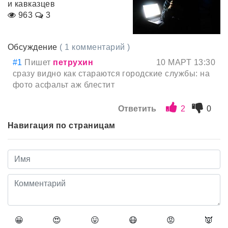
и кавказцев
963
3
Обсуждение
( 1 комментарий )
#1
Пишет
петрухин
10 МАРТ 13:30
сразу видно как стараются городские службы: на
фото асфальт аж блестит
Ответить
2
0
Навигация по страницам
😀
😍
😛
😷
😡
👿