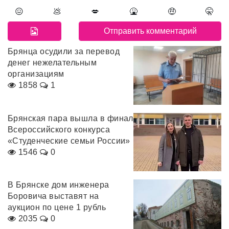
😖
💩
💋
🤮
🤑
🤫
Брянца осудили за перевод
денег нежелательным
организациям
1858
1
Брянская пара вышла в финал
Всероссийского конкурса
«Студенческие семьи России»
1546
0
В Брянске дом инженера
Боровича выставят на
аукцион по цене 1 рубль
2035
0