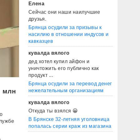
Елена
Сейчас они наши наилучшие
друзья.
Брянца осудили за призывы к
насилию в отношении индусов и
кавказцев
кувалда вялого
дед хотел купил айфон и
уничтожить его публично как
продукт ...
Брянца осудили за перевод денег
8 млн
нежелательным организациям
кувалда вялого
Откуда ты взялся 😀
о
В Брянске 32-летняя уголовница
службе
попалась серии краж из магазина
м