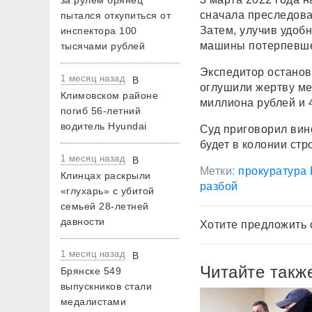
за рулем брянец
сначала преследова
пытался откупиться от
Затем, улучив удоб
инспектора 100
машины потерпевше
тысячами рублей
Экспедитор останов
1 месяц назад
В
оглушили жертву ме
Климовском районе
миллиона рублей и 
погиб 56-летний
водитель Hyundai
Суд приговорил вин
будет в колонии стр
1 месяц назад
В
Метки:
прокуратура 
Клинцах раскрыли
разбой
«глухарь» с убитой
семьей 28-летней
давности
Хотите предложить 
1 месяц назад
В
Читайте такж
Брянске 549
выпускников стали
медалистами