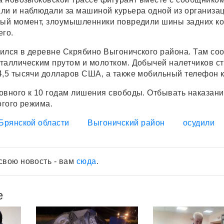
ли и наблюдали за машиной курьера одной из организац
ный момент, злоумышленники повредили шины задних к
го.
ился в деревне Скрябино Выгоничского района. Там со
таллическим прутом и молотком. Добычей налетчиков ст
4,5 тысячи долларов США, а также мобильный телефон к
овного к 10 годам лишения свободы. Отбывать наказани
огого режима.
Брянской области
Выгоничский район
осудили
свою новость - вам
сюда
.
е