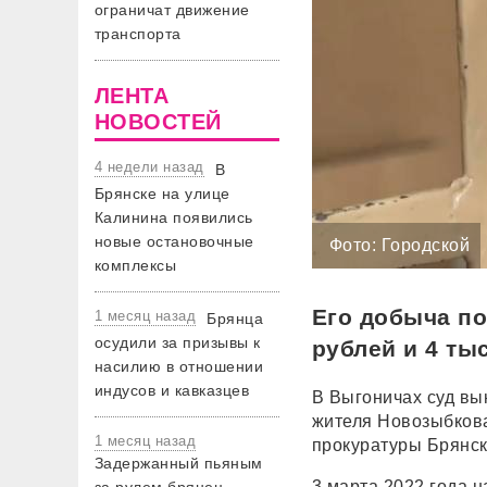
ограничат движение
транспорта
ЛЕНТА
НОВОСТЕЙ
4 недели назад
В
Брянске на улице
Калинина появились
новые остановочные
Фото: Городской
комплексы
Его добыча по
1 месяц назад
Брянца
осудили за призывы к
рублей и 4 ты
насилию в отношении
индусов и кавказцев
В Выгоничах суд вы
жителя Новозыбкова
1 месяц назад
прокуратуры Брянск
Задержанный пьяным
3 марта 2022 года 