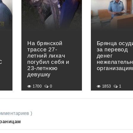
На брянской
Брянца осуд
трассе 27-
за перевод
летний лихач
денег
С
погубил себя и
нежелатель
23-летнюю
организация
девушку
1700
0
1853
1
комментариев )
траницам