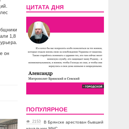
ий.
ЦИТАТА ДНЯ
олес
общники
али 1,8
урьера.
е он
ПОПУЛЯРНОЕ
2153
В Брянске арестован бывший
начальник МЧС