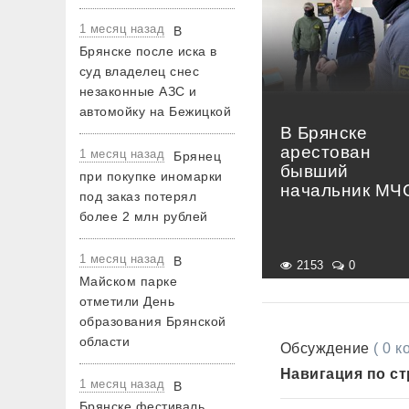
1 месяц назад
В
Брянске после иска в
суд владелец снес
незаконные АЗС и
автомойку на Бежицкой
В Брянске
арестован
1 месяц назад
Брянец
бывший
при покупке иномарки
начальник МЧ
под заказ потерял
более 2 млн рублей
1 месяц назад
В
2153
0
Майском парке
отметили День
образования Брянской
области
Обсуждение
( 0 
Навигация по с
1 месяц назад
В
Брянске фестиваль