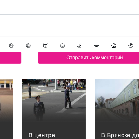
😷
😡
👿
😖
💩
💋
🤮
🤑
В центре
В Брянске д