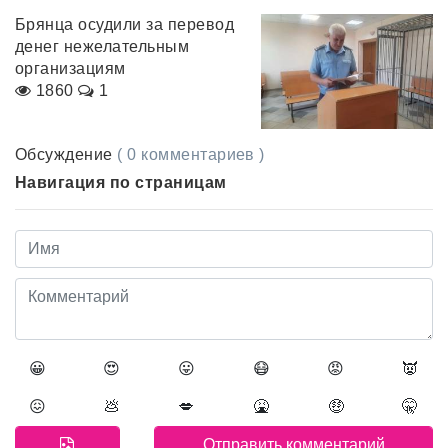
Брянца осудили за перевод
денег нежелательным
организациям
1860
1
Обсуждение
( 0 комментариев )
Навигация по страницам
😀
😍
😛
😷
😡
👿
😖
💩
💋
🤮
🤑
🤫