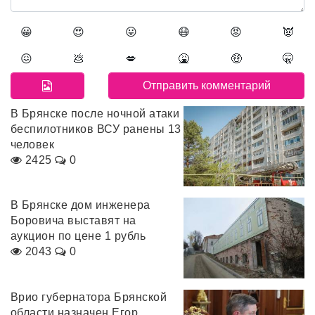
😀
😍
😛
😷
😡
👿
😖
💩
💋
🤮
🤑
🤫
В Брянске после ночной атаки
беспилотников ВСУ ранены 13
человек
2425
0
В Брянске дом инженера
Боровича выставят на
аукцион по цене 1 рубль
2043
0
Врио губернатора Брянской
области назначен Егор