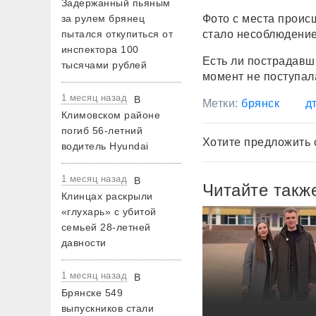
Задержанный пьяным
Фото с места проис
за рулем брянец
стало несоблюдение
пытался откупиться от
инспектора 100
Есть ли пострадав
тысячами рублей
момент не поступал
1 месяц назад
В
Метки:
брянск
д
Климовском районе
погиб 56-летний
Хотите предложить 
водитель Hyundai
1 месяц назад
В
Читайте такж
Клинцах раскрыли
«глухарь» с убитой
семьей 28-летней
давности
1 месяц назад
В
Брянске 549
выпускников стали