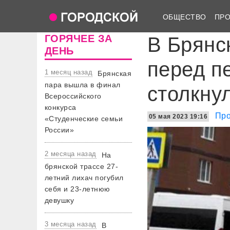
ОБЩЕСТВО
ПР
ГОРЯЧЕЕ ЗА
В Брянс
ДЕНЬ
перед п
1 месяц назад
Брянская
пара вышла в финал
столкну
Всероссийского
конкурса
Про
05 мая 2023 19:16
«Студенческие семьи
России»
2 месяца назад
На
брянской трассе 27-
летний лихач погубил
себя и 23-летнюю
девушку
3 месяца назад
В