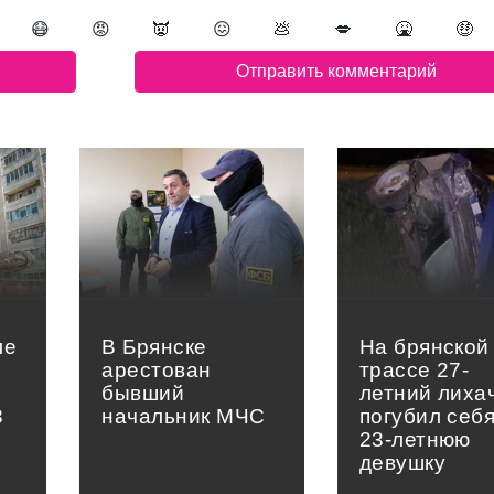
😷
😡
👿
😖
💩
💋
🤮
🤑
ле
В Брянске
На брянской
арестован
трассе 27-
в
бывший
летний лиха
3
начальник МЧС
погубил себя
23-летнюю
девушку