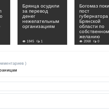
Брянца осудили
Богомаз пок
л
за перевод
пост
о
денег
губернатора
нежелательным
Брянской
е
организациям
области по
»
собственно
желанию
1845
1
2068
0
комментариев )
траницам