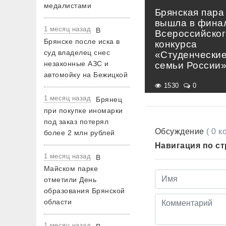
медалистами
Брянская пара
вышла в фина
1 месяц назад
В
Всероссийског
Брянске после иска в
конкурса
суд владелец снес
«Студенчески
незаконные АЗС и
семьи России
автомойку на Бежицкой
1530
0
1 месяц назад
Брянец
при покупке иномарки
под заказ потерял
Обсуждение
( 0 
более 2 млн рублей
Навигация по с
1 месяц назад
В
Майском парке
отметили День
образования Брянской
области
1 месяц назад