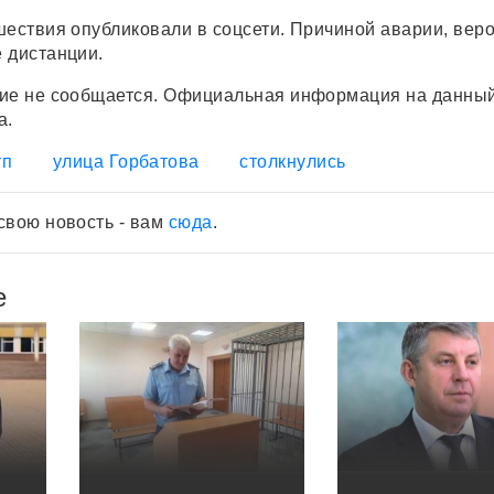
шествия опубликовали в соцсети. Причиной аварии, веро
 дистанции.
шие не сообщается. Официальная информация на данны
а.
тп
улица Горбатова
столкнулись
свою новость - вам
сюда
.
е