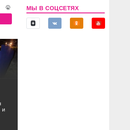
МЫ В СОЦСЕТЯХ
🤫
ч
 и