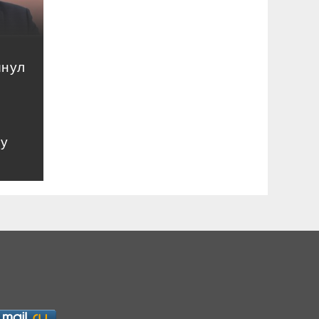
инул
му