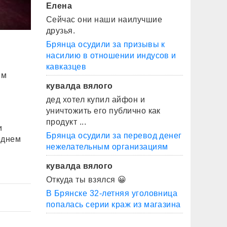
Елена
Сейчас они наши наилучшие
друзья.
Брянца осудили за призывы к
насилию в отношении индусов и
кавказцев
им
кувалда вялого
дед хотел купил айфон и
уничтожить его публично как
продукт ...
и
Брянца осудили за перевод денег
еднем
нежелательным организациям
кувалда вялого
Откуда ты взялся 😀
В Брянске 32-летняя уголовница
попалась серии краж из магазина