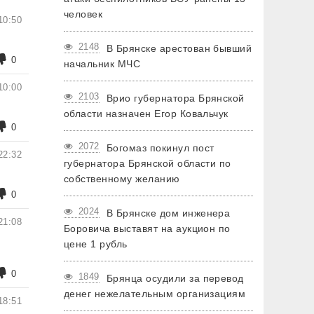
человек
10:50
2148
В Брянске арестован бывший
0
начальник МЧС
10:00
2103
Врио губернатора Брянской
области назначен Егор Ковальчук
0
2072
Богомаз покинул пост
22:32
губернатора Брянской области по
собственному желанию
0
2024
В Брянске дом инженера
21:08
Боровича выставят на аукцион по
цене 1 рубль
0
1849
Брянца осудили за перевод
денег нежелательным организациям
18:51