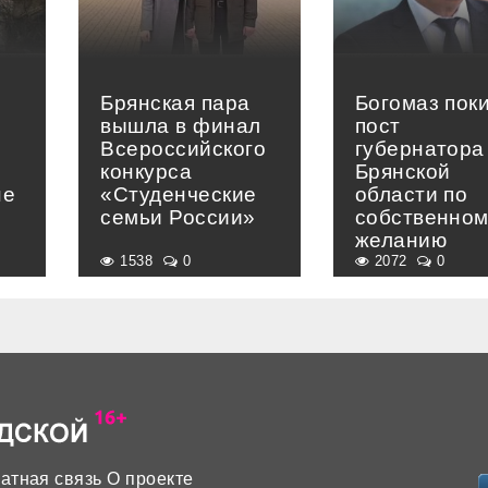
Брянская пара
Богомаз пок
вышла в финал
пост
Всероссийского
губернатора
конкурса
Брянской
не
«Студенческие
области по
семьи России»
собственно
желанию
1538
0
2072
0
атная связь
О проекте