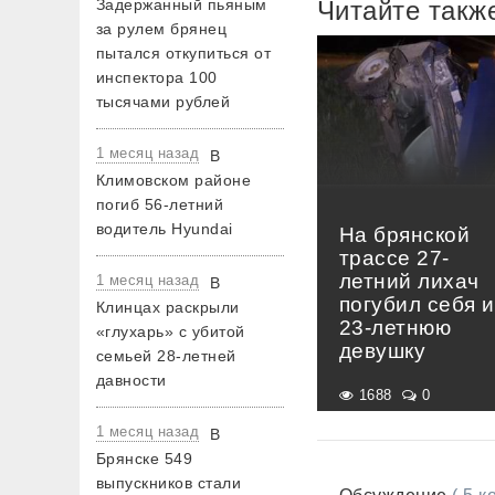
Задержанный пьяным
Читайте такж
за рулем брянец
пытался откупиться от
инспектора 100
тысячами рублей
1 месяц назад
В
Климовском районе
погиб 56-летний
водитель Hyundai
На брянской
трассе 27-
летний лихач
1 месяц назад
В
погубил себя и
Клинцах раскрыли
23-летнюю
«глухарь» с убитой
девушку
семьей 28-летней
давности
1688
0
1 месяц назад
В
Брянске 549
выпускников стали