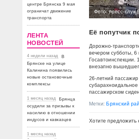
центре Брянска 9 мая
ограничат движение
Фото: пресс-служ
транспорта
Её попутчик п
ЛЕНТА
НОВОСТЕЙ
Дорожно-транспорт
вечером субботы, 6
4 недели назад
В
Госавтоинспекции. 
Брянске на улице
внезапно вышедшего
Калинина появились
новые остановочные
26-летний пассажир
комплексы
субарахноидальное 
пассажирском сиден
1 месяц назад
Брянца
Метки:
Брянский ра
осудили за призывы к
насилию в отношении
индусов и кавказцев
Хотите предложить 
1 месяц назад