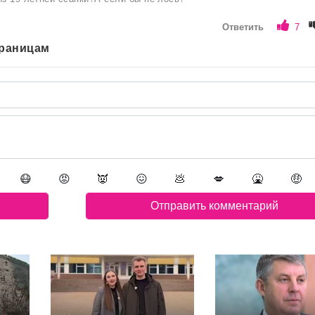
Ответить
7
траницам
😷
😡
👿
😖
💩
💋
🤮
🤑