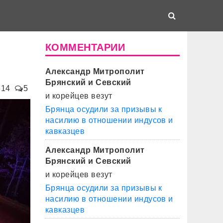
КОММЕНТАРИИ
Александр Митрополит
Брянский и Севский
814
5
и корейцев везут
Брянца осудили за призывы к
насилию в отношении индусов и
кавказцев
Александр Митрополит
Брянский и Севский
и корейцев везут
Брянца осудили за призывы к
насилию в отношении индусов и
кавказцев