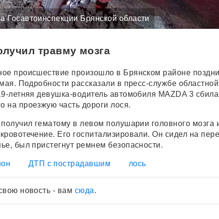
ба Госавтоинспекции Брянской области
олучил травму мозга
ное происшествие произошло в Брянском районе поздн
 мая. Подробности рассказали в пресс-службе областной
19-летняя девушка-водитель автомобиля MAZDA 3 сбила
 на проезжую часть дороги лося.
 получил гематому в левом полушарии головного мозга 
кровотечение. Его госпитализировали. Он сидел на пер
ье, был пристегнут ремнем безопасности.
йон
ДТП с пострадавшим
лось
свою новость - вам
сюда
.