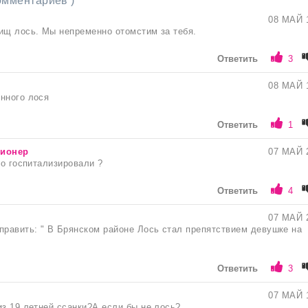
комментариев )
08 МАЙ 
ищ лось. Мы непременно отомстим за тебя.
Ответить
3
08 МАЙ 
нного лося
Ответить
1
сионер
07 МАЙ 
го госпитализировали ?
Ответить
4
ь
07 МАЙ 
править: " В Брянском районе Лось стал препятствием девушке на
Ответить
3
07 МАЙ 
из 19 летней ссанки?А если бы не лось?