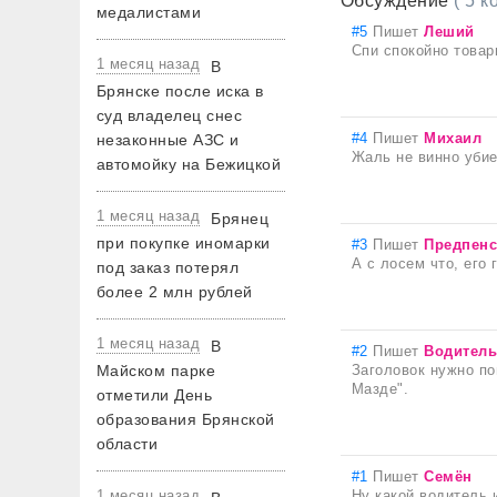
Обсуждение
( 5 
медалистами
#5
Пишет
Леший
Спи спокойно товар
1 месяц назад
В
Брянске после иска в
суд владелец снес
#4
Пишет
Михаил
незаконные АЗС и
Жаль не винно убие
автомойку на Бежицкой
1 месяц назад
Брянец
при покупке иномарки
#3
Пишет
Предпен
А с лосем что, его 
под заказ потерял
более 2 млн рублей
1 месяц назад
В
#2
Пишет
Водител
Майском парке
Заголовок нужно по
Мазде".
отметили День
образования Брянской
области
#1
Пишет
Семён
1 месяц назад
Ну какой водитель 