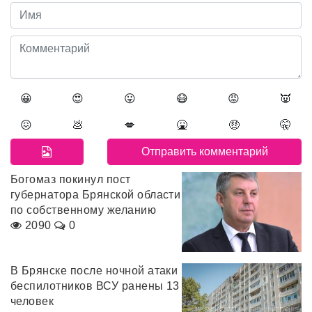
😀
😍
😛
😷
😡
👿
😖
💩
💋
🤮
🤑
🤫
Богомаз покинул пост
губернатора Брянской области
по собственному желанию
2090
0
В Брянске после ночной атаки
беспилотников ВСУ ранены 13
человек