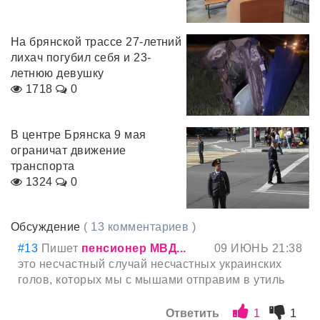
На брянской трассе 27-летний
лихач погубил себя и 23-
летнюю девушку
1718
0
В центре Брянска 9 мая
ограничат движение
транспорта
1324
0
Обсуждение
( 13 комментариев )
#13
Пишет
пенсионер МВД...
09 ИЮНЬ 21:38
это несчастный случай несчастных украинских
голов, которых мы с мышами отправим в утиль
Ответить
1
1