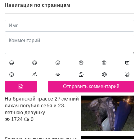
Навигация по страницам
😀
😍
😛
😷
😡
👿
😖
💩
💋
🤮
🤑
🤫
На брянской трассе 27-летний
лихач погубил себя и 23-
летнюю девушку
1724
0