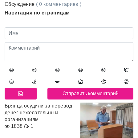
Обсуждение
( 0 комментариев )
Навигация по страницам
😀
😍
😛
😷
😡
👿
😖
💩
💋
🤮
🤑
🤫
Брянца осудили за перевод
денег нежелательным
организациям
1838
1