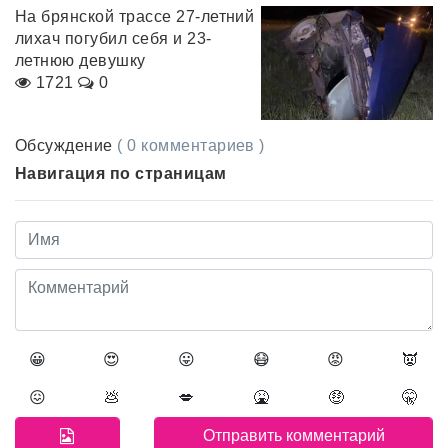
На брянской трассе 27-летний
лихач погубил себя и 23-
летнюю девушку
1721
0
Обсуждение
( 0 комментариев )
Навигация по страницам
😀
😍
😛
😷
😡
👿
😖
💩
💋
🤮
🤑
🤫