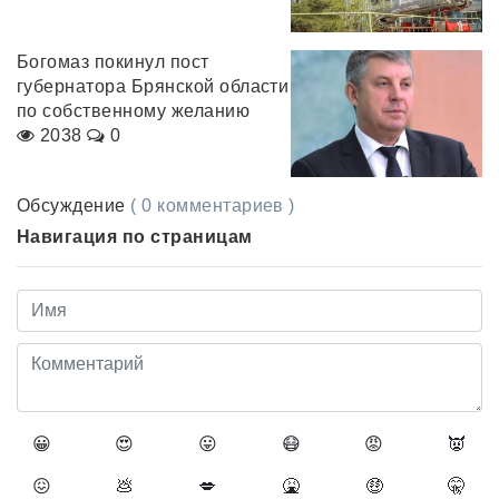
Богомаз покинул пост
губернатора Брянской области
по собственному желанию
2038
0
Обсуждение
( 0 комментариев )
Навигация по страницам
😀
😍
😛
😷
😡
👿
😖
💩
💋
🤮
🤑
🤫