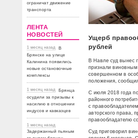
ограничат движение
транспорта
ЛЕНТА
НОВОСТЕЙ
Ущерб правоо
рублей
1 месяц назад
В
Брянске на улице
В Навле суд вынес 
Калинина появились
признали виновным 
новые остановочные
совершенном в особ
комплексы
положения, сообщил
1 месяц назад
Брянца
С июля 2018 года п
осудили за призывы к
районного потребит
насилию в отношении
с правообладателем
индусов и кавказцев
авторского права,
правообладателю со
1 месяц назад
Задержанный пьяным
Суд приговорил вин