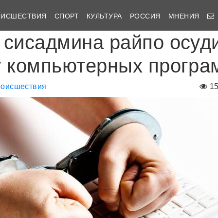
ОИСШЕСТВИЯ
СПОРТ
КУЛЬТУРА
РОССИЯ
МНЕНИЯ
 сисадмина райпо осуд
у компьютерных програ
оисшествия
1