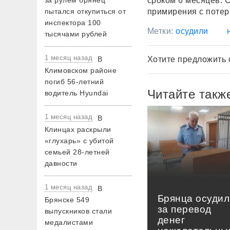
за рулем брянец
сроком 6 месяцев. 
пытался откупиться от
примирения с потер
инспектора 100
Метки:
осудили
тысячами рублей
1 месяц назад
В
Хотите предложить 
Климовском районе
погиб 56-летний
Читайте такж
водитель Hyundai
1 месяц назад
В
Клинцах раскрыли
«глухарь» с убитой
семьей 28-летней
давности
1 месяц назад
В
Брянца осудил
Брянске 549
за перевод
выпускников стали
денег
медалистами