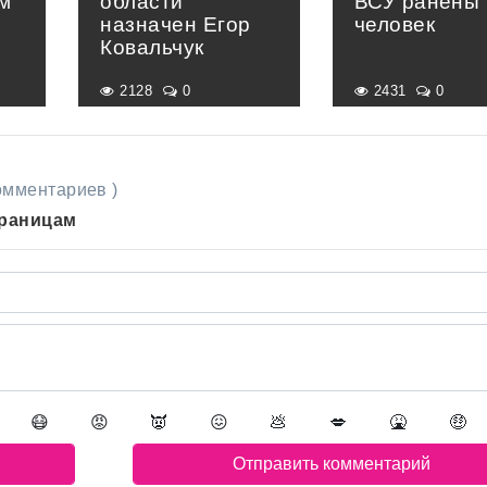
м
области
ВСУ ранены 
назначен Егор
человек
Ковальчук
2128
0
2431
0
комментариев )
траницам
😷
😡
👿
😖
💩
💋
🤮
🤑