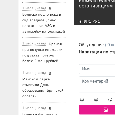
нежелательны
организациям
1 месяц назад
В
Брянске после иска в
суд владелец снес
1871
1
незаконные АЗС и
автомойку на Бежицкой
1 месяц назад
Брянец
Обсуждение
( 0 
при покупке иномарки
Навигация по с
под заказ потерял
более 2 млн рублей
1 месяц назад
В
Майском парке
отметили День
образования Брянской
области
😀
😍
😛
1 месяц назад
В
Брянске фестиваль