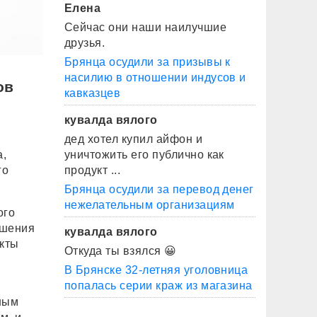
Елена
Сейчас они наши наилучшие
друзья.
Брянца осудили за призывы к
насилию в отношении индусов и
ов
кавказцев
кувалда вялого
дед хотел купил айфон и
а,
уничтожить его публично как
го
продукт ...
Брянца осудили за перевод денег
нежелательным организациям
ого
ашения
кувалда вялого
екты
Откуда ты взялся 😀
В Брянске 32-летняя уголовница
попалась серии краж из магазина
ным