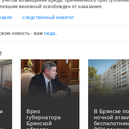
С учетом возмещения вреда, причиненного преступление
певшим виновный освобожден от наказания.
навля
следственный комитет
свою новость - вам
сюда
.
е
и
Врио
В Брянске п
губернатора
ночной атак
Брянской
беспилотник