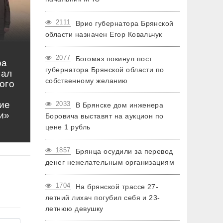
2111
Врио губернатора Брянской
области назначен Егор Ковальчук
2077
Богомаз покинул пост
ра
губернатора Брянской области по
нал
собственному желанию
ого
ие
2033
В Брянске дом инженера
и»
Боровича выставят на аукцион по
цене 1 рубль
1857
Брянца осудили за перевод
денег нежелательным организациям
1704
На брянской трассе 27-
летний лихач погубил себя и 23-
летнюю девушку