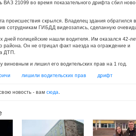
ь ВАЗ 21099 во время показательного дрифта сбил ново
та происшествия скрылся. Владелец здания обратился 
ив сотрудникам ГИБДД видеозапись, сделанную очевид
их дней полицейские нашли водителя. Им оказался 42-ле
о района. Он не отрицал факт наезда на ограждение и
а ДТП.
у виновным и лишил его водительских прав на 1 год.
ричи
лишили водительских прав
дрифт
свою новость - вам
сюда
.
е