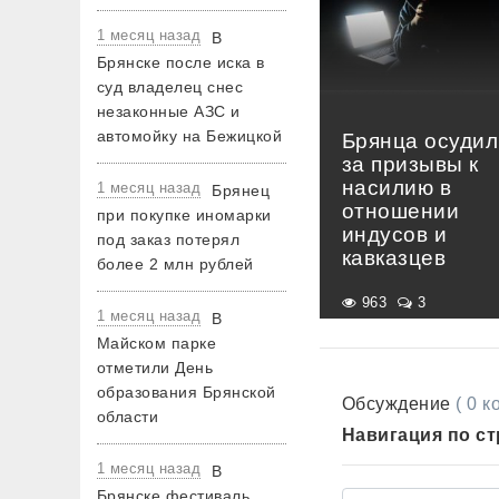
1 месяц назад
В
Брянске после иска в
суд владелец снес
незаконные АЗС и
автомойку на Бежицкой
Брянца осудил
за призывы к
насилию в
1 месяц назад
Брянец
отношении
при покупке иномарки
индусов и
под заказ потерял
кавказцев
более 2 млн рублей
963
3
1 месяц назад
В
Майском парке
отметили День
образования Брянской
Обсуждение
( 0 
области
Навигация по с
1 месяц назад
В
Брянске фестиваль