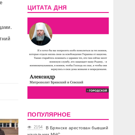
е
ЦИТАТА ДНЯ
в
цами.
тний
ПОПУЛЯРНОЕ
2154
В Брянске арестован бывший
начальник МЧС