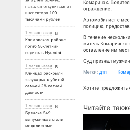
за рулем брянец
Комаричах. Водител
пытался откупиться от
ограждение.
инспектора 100
тысячами рублей
Автомобилист с мес
полицию, предостав
1 месяц назад
В
В течение нескольк
Климовском районе
житель Комаричског
погиб 56-летний
оставление им мест
водитель Hyundai
Суд признал мужчин
1 месяц назад
В
Метки:
дтп
Кома
Клинцах раскрыли
«глухарь» с убитой
семьей 28-летней
Хотите предложить 
давности
1 месяц назад
Читайте такж
В
Брянске 549
выпускников стали
медалистами