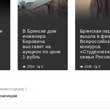
и
В Брянске дом
Брянская па
инженера
вышла в фи
Боровича
Всероссийск
выставят на
конкурса
аукцион по цене
«Студенческ
1 рубль
семьи Росси
2034
0
1546
0
комментариев )
траницам