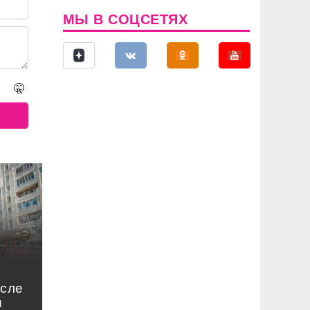
МЫ В СОЦСЕТЯХ
🤫
осле
и