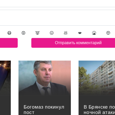
😷
😡
👿
😖
💩
💋
🤮
🤑
Богомаз покинул
В Брянске п
пост
ночной атак