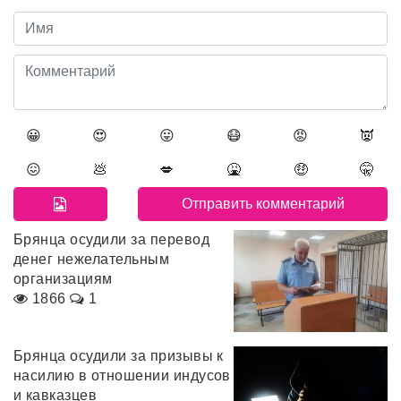
😀
😍
😛
😷
😡
👿
😖
💩
💋
🤮
🤑
🤫
Брянца осудили за перевод
денег нежелательным
организациям
1866
1
Брянца осудили за призывы к
насилию в отношении индусов
и кавказцев