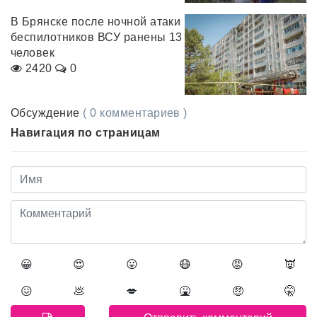
В Брянске после ночной атаки
беспилотников ВСУ ранены 13
человек
2420
0
Обсуждение
( 0 комментариев )
Навигация по страницам
😀
😍
😛
😷
😡
👿
😖
💩
💋
🤮
🤑
🤫