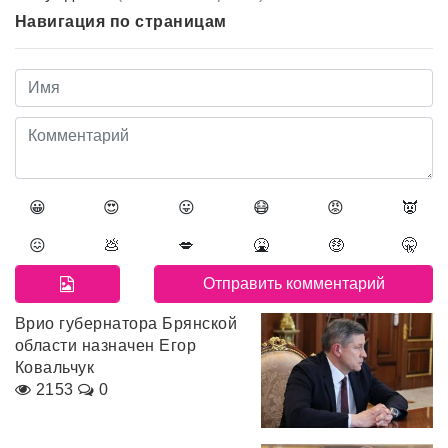
Навигация по страницам
😀
😍
😛
😷
😡
👿
😖
💩
💋
🤮
🤑
🤫
Врио губернатора Брянской
области назначен Егор
Ковальчук
2153
0