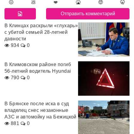
😖
💩
💋
🤮
🤑
🤫
В Клинцах раскрыли «глухарь»
с убитой семьей 28-летней
давности
934
0
В Климовском районе погиб
56-летний водитель Hyundai
790
0
В Брянске после иска в суд
владелец снес незаконные
АЗС и автомойку на Бежицкой
881
0