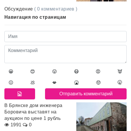
Обсуждение
( 0 комментариев )
Навигация по страницам
😀
😍
😛
😷
😡
👿
😖
💩
💋
🤮
🤑
🤫
В Брянске дом инженера
Боровича выставят на
аукцион по цене 1 рубль
1991
0