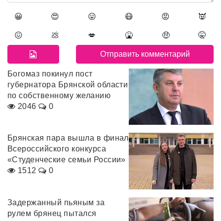
😀
😍
😛
😷
😡
👿
😖
💩
💋
🤮
🤑
🤫
Богомаз покинул пост
губернатора Брянской области
по собственному желанию
2046
0
Брянская пара вышла в финал
Всероссийского конкурса
«Студенческие семьи России»
1512
0
Задержанный пьяным за
рулем брянец пытался