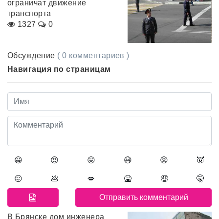
ограничат движение
транспорта
1327
0
Обсуждение
( 0 комментариев )
Навигация по страницам
😀
😍
😛
😷
😡
👿
😖
💩
💋
🤮
🤑
🤫
В Брянске дом инженера