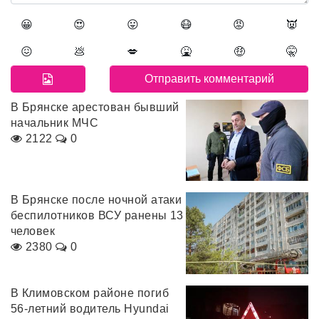
😀
😍
😛
😷
😡
👿
😖
💩
💋
🤮
🤑
🤫
В Брянске арестован бывший
начальник МЧС
2122
0
В Брянске после ночной атаки
беспилотников ВСУ ранены 13
человек
2380
0
В Климовском районе погиб
56-летний водитель Hyundai