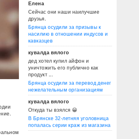
Елена
Сейчас они наши наилучшие
друзья.
Брянца осудили за призывы к
насилию в отношении индусов и
кавказцев
кувалда вялого
дед хотел купил айфон и
уничтожить его публично как
продукт ...
Брянца осудили за перевод денег
нежелательным организациям
кувалда вялого
рдии
Откуда ты взялся 😀
ние.
В Брянске 32-летняя уголовница
попалась серии краж из магазина
ральном