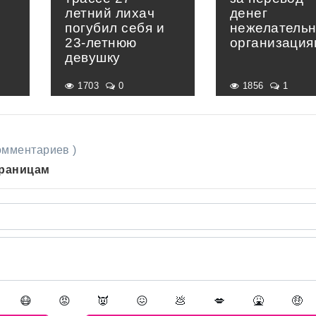
летний лихач
денег
погубил себя и
нежелатель
23-летнюю
организация
девушку
1703
0
1856
1
комментариев )
траницам
😷
😡
👿
😖
💩
💋
🤮
🤑