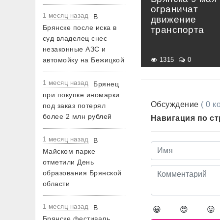
ограничат
1 месяц назад
В
движение
Брянске после иска в
транспорта
суд владелец снес
незаконные АЗС и
автомойку на Бежицкой
1315
0
1 месяц назад
Брянец
при покупке иномарки
Обсуждение
( 0 
под заказ потерял
более 2 млн рублей
Навигация по с
1 месяц назад
В
Майском парке
отметили День
образования Брянской
области
1 месяц назад
В
😀
😍
😛
Брянске фестиваль