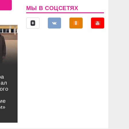
МЫ В СОЦСЕТЯХ
ра
нал
ого
ие
и»