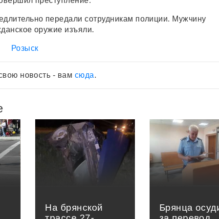
совершил преступление.
длительно передали сотрудникам полиции. Мужчину
жданское оружие изъяли.
Розыск
свою новость - вам
сюда
.
е
На брянской
Брянца осуд
трассе 27-
за перевод