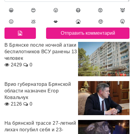
😀
😍
😛
😷
😡
👿
😖
💩
💋
🤮
🤑
🤫
В Брянске после ночной атаки
беспилотников ВСУ ранены 13
человек
2429
0
Врио губернатора Брянской
области назначен Егор
Ковальчук
2126
0
На брянской трассе 27-летний
лихач погубил себя и 23-