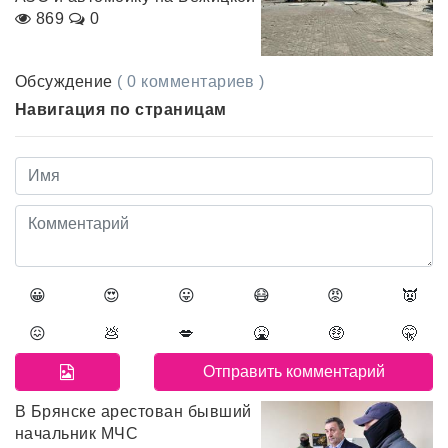
869
0
Обсуждение
( 0 комментариев )
Навигация по страницам
😀
😍
😛
😷
😡
👿
😖
💩
💋
🤮
🤑
🤫
В Брянске арестован бывший
начальник МЧС