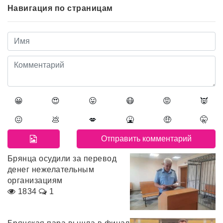
Навигация по страницам
😀
😍
😛
😷
😡
👿
😖
💩
💋
🤮
🤑
🤫
Брянца осудили за перевод
денег нежелательным
организациям
1834
1