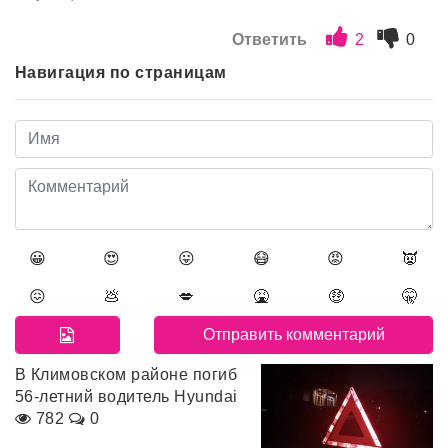
Ответить
2
0
Навигация по страницам
😀
😍
😛
😷
😡
👿
😖
💩
💋
🤮
🤑
🤫
В Климовском районе погиб
56-летний водитель Hyundai
782
0