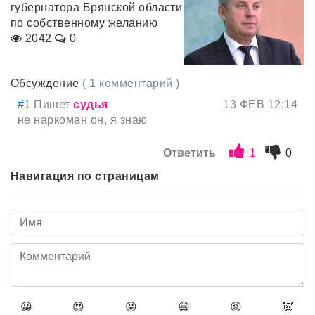
губернатора Брянской области
по собственному желанию
2042
0
Обсуждение
( 1 комментарий )
#1
Пишет
судья
13 ФЕВ 12:14
не наркоман он, я знаю
Ответить
1
0
Навигация по страницам
😀
😍
😛
😷
😡
👿