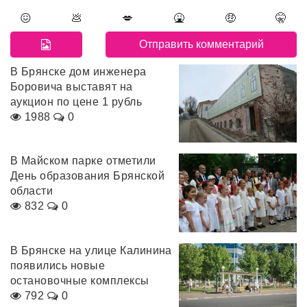
😖
💩
💋
🤮
🤑
🤫
В Брянске дом инженера
Боровича выставят на
аукцион по цене 1 рубль
1988
0
В Майском парке отметили
День образования Брянской
области
832
0
В Брянске на улице Калинина
появились новые
остановочные комплексы
792
0