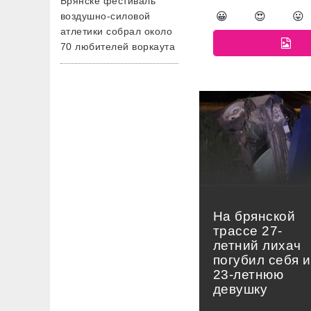
Брянске фестиваль
воздушно-силовой
😀
😍
😛
атлетики собрал около
70 любителей воркаута
На брянской
трассе 27-
летний лихач
погубил себя и
23-летнюю
девушку