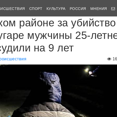
ОИСШЕСТВИЯ
СПОРТ
КУЛЬТУРА
РОССИЯ
МНЕНИЯ
ком районе за убийство
угаре мужчины 25-летн
судили на 9 лет
роисшествия
1