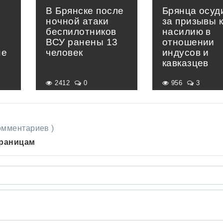
В Брянске после
Брянца осуд
ночной атаки
за призывы 
беспилотников
насилию в
ВСУ ранены 13
отношении
не
человек
индусов и
кавказцев
2412
0
956
3
комментариев )
траницам