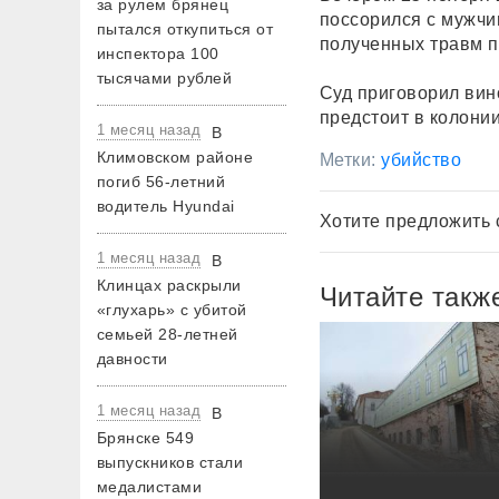
за рулем брянец
поссорился с мужчин
пытался откупиться от
полученных травм п
инспектора 100
тысячами рублей
Суд приговорил вин
предстоит в колонии
1 месяц назад
В
Климовском районе
Метки:
убийство
погиб 56-летний
водитель Hyundai
Хотите предложить 
1 месяц назад
В
Клинцах раскрыли
Читайте такж
«глухарь» с убитой
семьей 28-летней
давности
1 месяц назад
В
Брянске 549
выпускников стали
медалистами