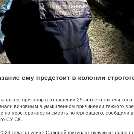
зание ему предстоит в колонии строгог
на вынес приговор в отношении 25-летнего жителя села
изнали виновным в умышленном причинении тяжкого вр
е по неосторожности смерть потерпевшего, сообщили в
го СУ СК.
2023 года на улице Садовой фигурант будучи изрядно 