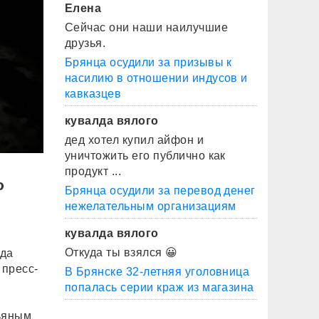
Елена
Сейчас они наши наилучшие
друзья.
Брянца осудили за призывы к
насилию в отношении индусов и
кавказцев
кувалда вялого
дед хотел купил айфон и
уничтожить его публично как
продукт ...
о
Брянца осудили за перевод денег
нежелательным организациям
кувалда вялого
Откуда ты взялся 😀
еда
 пресс-
В Брянске 32-летняя уголовница
попалась серии краж из магазина
пьяным