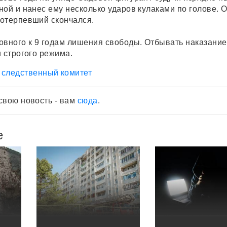
ой и нанес ему несколько ударов кулаками по голове. О
отерпевший скончался.
овного к 9 годам лишения свободы. Отбывать наказание
 строгого режима.
следственный комитет
свою новость - вам
сюда
.
е