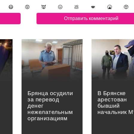
😷
😡
👿
😖
💩
💋
🤮
🤑
Брянца осудили
В Брянске
за перевод
арестован
денег
бывший
нежелательным
начальник 
организациям