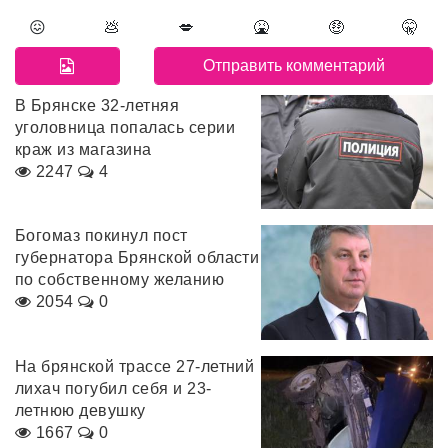
😖
💩
💋
🤮
🤑
🤫
В Брянске 32-летняя
уголовница попалась серии
краж из магазина
2247
4
Богомаз покинул пост
губернатора Брянской области
по собственному желанию
2054
0
На брянской трассе 27-летний
лихач погубил себя и 23-
летнюю девушку
1667
0