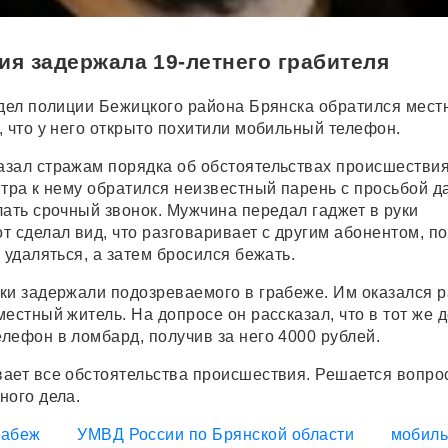
ия задержала 19-летнего грабителя
тдел полиции Бежицкого района Брянска обратился мест
, что у него открыто похитили мобильный телефон.
зал стражам порядка об обстоятельствах происшестви
нтра к нему обратился неизвестный парень с просьбой д
лать срочный звонок. Мужчина передал гаджет в руки
т сделал вид, что разговаривает с другим абонентом, п
 удаляться, а затем бросился бежать.
ки задержали подозреваемого в грабеже. Им оказался 
естный житель. На допросе он рассказал, что в тот же 
лефон в ломбард, получив за него 4000 рублей.
ает все обстоятельства происшествия. Решается вопро
ного дела.
рабеж
УМВД России по Брянской области
мобиль