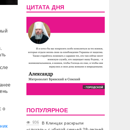
ЦИТАТА ДНЯ
ный
я.
ать
осле
ранее
день
с о
ПОПУЛЯРНОЕ
936
В Клинцах раскрыли
ник
«глухарь» с убитой семьей 28-летней