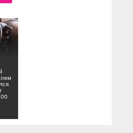
й
улем
лся
т
100