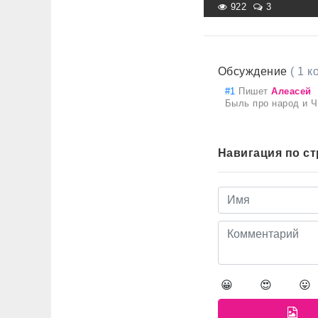
922
3
Обсуждение
( 1 
#1
Пишет
Алеасей
Быль про народ и Ч
Навигация по с
😀
😍
😛