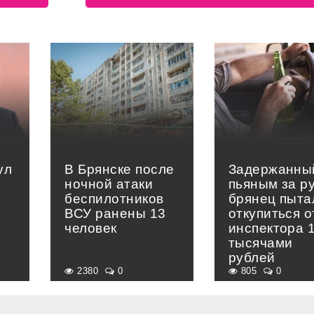
ул
В Брянске после
Задержанны
ночной атаки
пьяным за р
беспилотников
брянец пыта
ВСУ ранены 13
откупиться о
человек
инспектора 
тысячами
рублей
2380
0
805
0