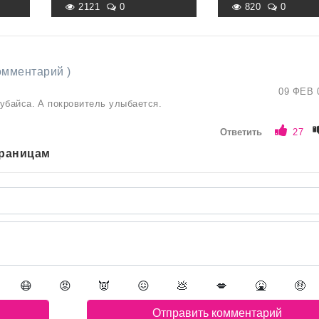
2121
0
820
0
комментарий )
09 ФЕВ 
убайса. А покровитель улыбается.
Ответить
27
траницам
😷
😡
👿
😖
💩
💋
🤮
🤑