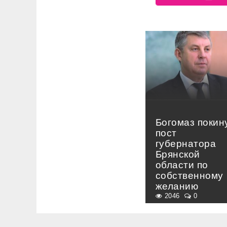
Богомаз покин
пост
губернатора
Брянской
области по
собственному
желанию
2046
0