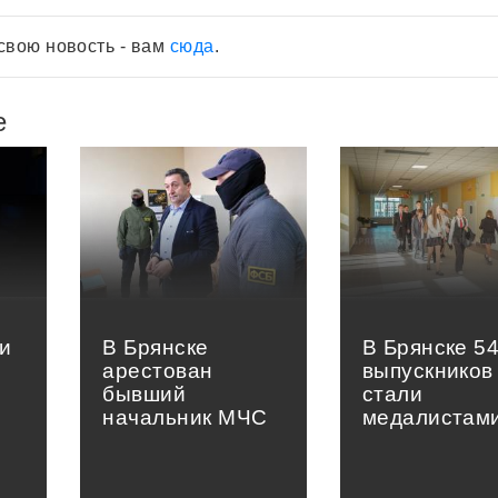
свою новость - вам
сюда
.
е
и
В Брянске
В Брянске 5
арестован
выпускников
бывший
стали
начальник МЧС
медалистам