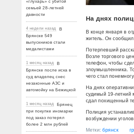
«глухарь» с убитой
семьей 28-летней
давности
На днях полиц
4 недели назад
В
В конце января в о
Брянске 549
житель. Он сообщил
выпускников стали
медалистами
Потерпевший расска
Возле торгового це
1 месяц назад
телефон, чтобы сде
В
злоумышленника. То
Брянске после иска в
чего стал понемногу
суд владелец снес
незаконные АЗС и
На днях оперативни
автомойку на Бежицкой
судимый 19-летний м
сдал похищенный те
1 месяц назад
Брянец
при покупке иномарки
Полиция устанавлив
под заказ потерял
возбуждении уголов
более 2 млн рублей
Метки:
брянск
г