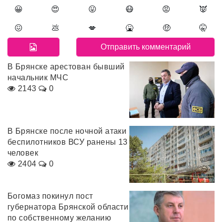
😀
😍
😛
😷
😡
👿
😖
💩
💋
🤮
🤑
🤫
В Брянске арестован бывший
начальник МЧС
2143
0
В Брянске после ночной атаки
беспилотников ВСУ ранены 13
человек
2404
0
Богомаз покинул пост
губернатора Брянской области
по собственному желанию