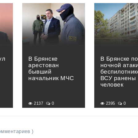
ул
В Брянске
В Брянске п
арестован
ночной атак
бывший
беспилотник
начальник МЧС
ВСУ ранены 
человек
2137
0
2395
0
комментариев )