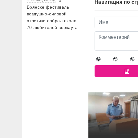
В
Навигация по с
Брянске фестиваль
воздушно-силовой
атлетики собрал около
70 любителей воркаута
😀
😍
😛