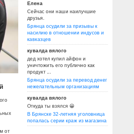
Елена
Сейчас они наши наилучшие
друзья.
Брянца осудили за призывы к
насилию в отношении индусов и
кавказцев
кувалда вялого
дед хотел купил айфон и
уничтожить его публично как
продукт ...
Брянца осудили за перевод денег
й
нежелательным организациям
кувалда вялого
ого
Откуда ты взялся 😀
льных
В Брянске 32-летняя уголовница
попалась серии краж из магазина
м от