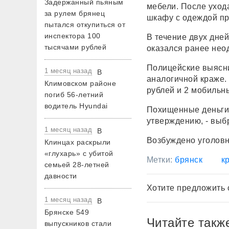
Задержанный пьяным
мебели. После ухода
за рулем брянец
шкафу с одеждой пр
пытался откупиться от
инспектора 100
В течение двух дне
тысячами рублей
оказался ранее нео
Полицейские выясн
1 месяц назад
В
аналогичной краже.
Климовском районе
рублей и 2 мобильн
погиб 56-летний
водитель Hyundai
Похищенные деньги 
утверждению, - выб
1 месяц назад
В
Возбуждено уголовн
Клинцах раскрыли
«глухарь» с убитой
Метки:
брянск
к
семьей 28-летней
давности
Хотите предложить 
1 месяц назад
В
Брянске 549
Читайте такж
выпускников стали