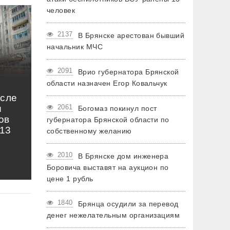
человек
2137
В Брянске арестован бывший
начальник МЧС
2091
Врио губернатора Брянской
области назначен Егор Ковальчук
осле
и
2061
Богомаз покинул пост
ов
губернатора Брянской области по
13
собственному желанию
2010
В Брянске дом инженера
Боровича выставят на аукцион по
цене 1 рубль
1840
Брянца осудили за перевод
денег нежелательным организациям