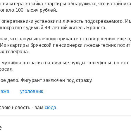
 визитера хозяйка квартиры обнаружила, что из тайника
опало 100 тысяч рублей.
й оперативники установили личность подозреваемого. И
днократно судимый 44-летний житель Брянска.
или, что злоумышленник причастен к совершению еще о
 Из квартиры брянской пенсионерки лжесантехник похит
ых телефона.
мужчина потратил на личные нужды, телефоны, по его
росил.
ое дело. Фигурант заключен под стражу.
ража
уголовник
свою новость - вам
сюда
.
е