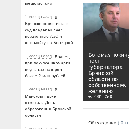
медалистами
1 месяц назад
В
Брянске после иска в
суд владелец снес
незаконные АЗС и
автомойку на Бежицкой
Богомаз покин
1 месяц назад
Брянец
пост
при покупке иномарки
губернатора
под заказ потерял
Брянской
более 2 млн рублей
области по
собственному
1 месяц назад
В
желанию
Майском парке
2061
0
отметили День
образования Брянской
области
Обсуждение
( 0 
1 месяц назад