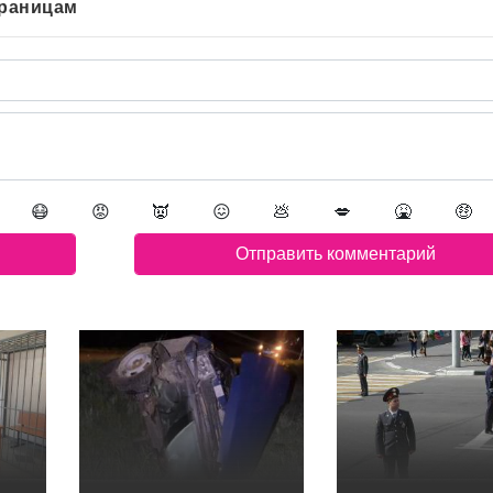
траницам
😷
😡
👿
😖
💩
💋
🤮
🤑