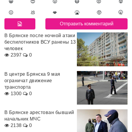
😀
😍
😛
😷
😡
👿
😖
💩
💋
🤮
🤑
🤫
В Брянске после ночной атаки
беспилотников ВСУ ранены 13
человек
2397
0
В центре Брянска 9 мая
ограничат движение
транспорта
1300
0
В Брянске арестован бывший
начальник МЧС
2138
0