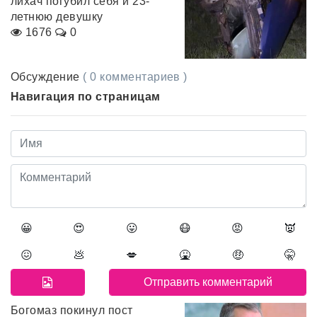
лихач погубил себя и 23-
летнюю девушку
1676
0
Обсуждение
( 0 комментариев )
Навигация по страницам
😀
😍
😛
😷
😡
👿
😖
💩
💋
🤮
🤑
🤫
Богомаз покинул пост