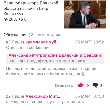
Врио губернатора Брянской
области назначен Егор
Ковальчук
2087
0
Обсуждение
( 3 комментария )
#3
Пишет
кремлевое xyй...
05 МАРТ 13:52
Отвечая на сообщение
Александр Митрополит Брянский и Севский
ппезидент педофил, х у л и тут говорить
Целовать маленький мальчиков в живот среди
белого дня это вам не Киев за три дня 😀
Ответить
12
0
#2
Пишет
Александр Мит...
05 МАРТ 07:58
ппезидент педофил, х у л и тут говорить