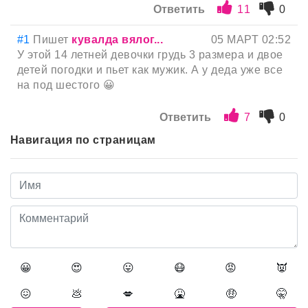
Ответить
11
0
#1
Пишет
кувалда вялог...
05 МАРТ 02:52
У этой 14 летней девочки грудь 3 размера и двое
детей погодки и пьет как мужик. А у деда уже все
на под шестого 😀
Ответить
7
0
Навигация по страницам
😀
😍
😛
😷
😡
👿
😖
💩
💋
🤮
🤑
🤫