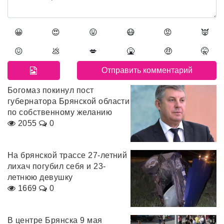
😀
😍
😛
😷
😡
👿
😖
💩
💋
🤮
🤑
🤫
Богомаз покинул пост
губернатора Брянской области
по собственному желанию
2055
0
На брянской трассе 27-летний
лихач погубил себя и 23-
летнюю девушку
1669
0
В центре Брянска 9 мая