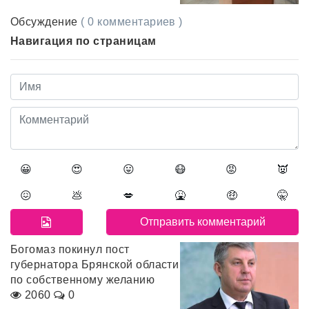
Обсуждение
( 0 комментариев )
Навигация по страницам
😀
😍
😛
😷
😡
👿
😖
💩
💋
🤮
🤑
🤫
Богомаз покинул пост
губернатора Брянской области
по собственному желанию
2060
0