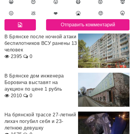
😀
😍
😛
😷
😡
👿
😖
💩
💋
🤮
🤑
🤫
В Брянске после ночной атаки
беспилотников ВСУ ранены 13
человек
2395
0
В Брянске дом инженера
Боровича выставят на
аукцион по цене 1 рубль
2010
0
На брянской трассе 27-летний
лихач погубил себя и 23-
летнюю девушку