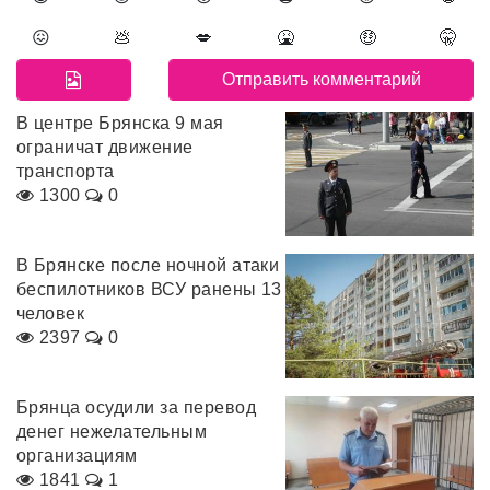
😖
💩
💋
🤮
🤑
🤫
В центре Брянска 9 мая
ограничат движение
транспорта
1300
0
В Брянске после ночной атаки
беспилотников ВСУ ранены 13
человек
2397
0
Брянца осудили за перевод
денег нежелательным
организациям
1841
1