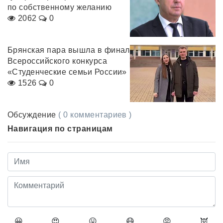
по собственному желанию
2062
0
Брянская пара вышла в финал
Всероссийского конкурса
«Студенческие семьи России»
1526
0
Обсуждение
( 0 комментариев )
Навигация по страницам
😀
😍
😛
😷
😡
👿