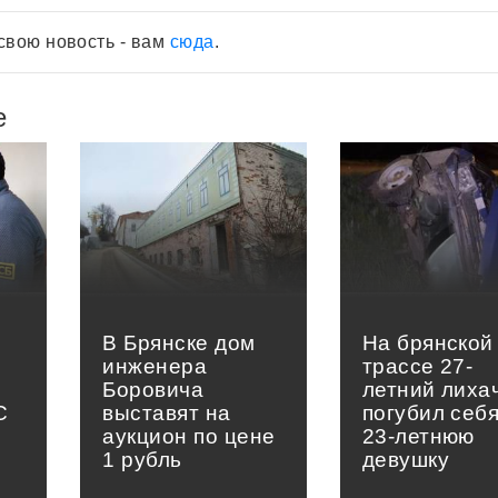
свою новость - вам
сюда
.
е
В Брянске дом
На брянской
инженера
трассе 27-
Боровича
летний лиха
С
выставят на
погубил себя
аукцион по цене
23-летнюю
1 рубль
девушку