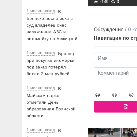
2149
0
1 месяц назад
В
Брянске после иска в
суд владелец снес
Обсуждение
( 0 
незаконные АЗС и
Навигация по с
автомойку на Бежицкой
1 месяц назад
Брянец
при покупке иномарки
под заказ потерял
более 2 млн рублей
1 месяц назад
В
😀
😍
😛
Майском парке
отметили День
образования Брянской
области
1 месяц назад
В