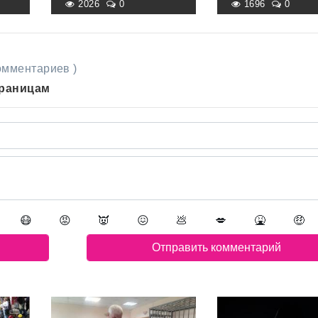
2026
0
1696
0
комментариев )
траницам
😷
😡
👿
😖
💩
💋
🤮
🤑