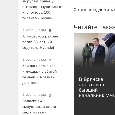
за рулем брянец
пытался откупиться от
Хотите предложить 
инспектора 100
тысячами рублей
Читайте такж
1 месяц назад
В
Климовском районе
погиб 56-летний
водитель Hyundai
1 месяц назад
В
Клинцах раскрыли
«глухарь» с убитой
семьей 28-летней
В Брянске
давности
арестован
бывший
1 месяц назад
начальник МЧ
В
Брянске 549
выпускников стали
медалистами