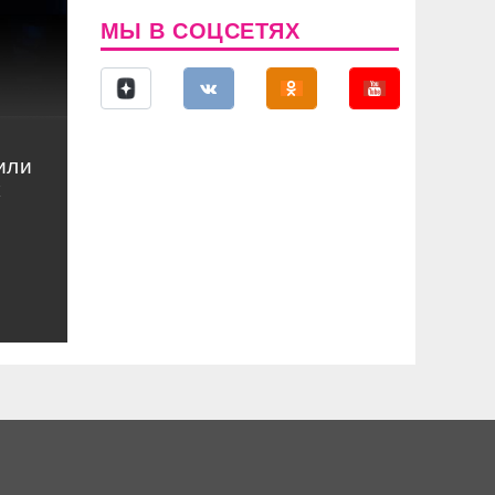
МЫ В СОЦСЕТЯХ
или
к