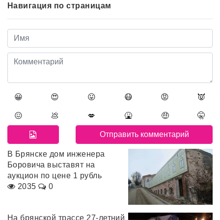
Навигация по страницам
😀
😍
😛
😷
😡
👿
😖
💩
💋
🤮
🤑
🤫
В Брянске дом инженера
Боровича выставят на
аукцион по цене 1 рубль
2035
0
На брянской трассе 27-летний