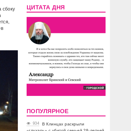
ЦИТАТА ДНЯ
а сбоку
а
тся,
ев
в
ПОПУЛЯРНОЕ
934
В Клинцах раскрыли
«глухарь» с убитой семьей 28-летней