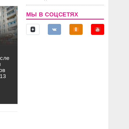
МЫ В СОЦСЕТЯХ
осле
и
ов
13