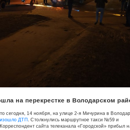
шла на перекрестке в Володарском рай
то сегодня, 14 ноября, на улице 2-я Мичурина в Волода
изошло ДТП
. Столкнулись маршрутное такси №59 и
 Корреспондент сайта телеканала «Городской» прибыл н