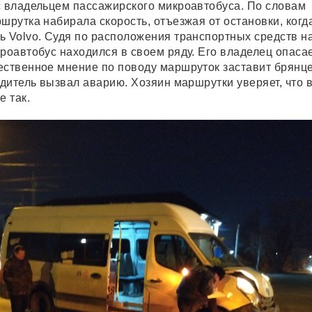
с владельцем пассажирского микроавтобуса. По словам
шрутка набирала скорость, отъезжая от остановки, когд
ь Volvo. Судя по расположения транспортных средств н
роавтобус находился в своем ряду. Его владелец опасае
ественное мнение по поводу маршруток заставит брянц
одитель вызвал аварию. Хозяин маршрутки уверяет, что 
е так.