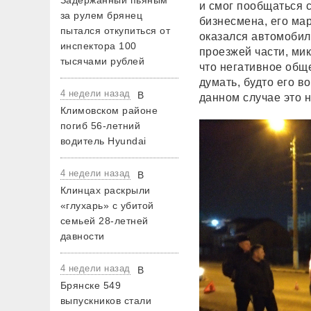
Задержанный пьяным
и смог пообщаться 
за рулем брянец
бизнесмена, его мар
пытался откупиться от
оказался автомобил
инспектора 100
проезжей части, мик
тысячами рублей
что негативное общ
думать, будто его в
4 недели назад
В
данном случае это н
Климовском районе
погиб 56-летний
водитель Hyundai
4 недели назад
В
Клинцах раскрыли
«глухарь» с убитой
семьей 28-летней
давности
4 недели назад
В
Брянске 549
выпускников стали