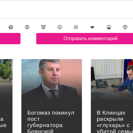
😷
😡
👿
😖
💩
💋
🤮
🤑
Богомаз покинул
В Клинцах
на
пост
раскрыли
вые
губернатора
«глухарь» с
Брянской
убитой семь