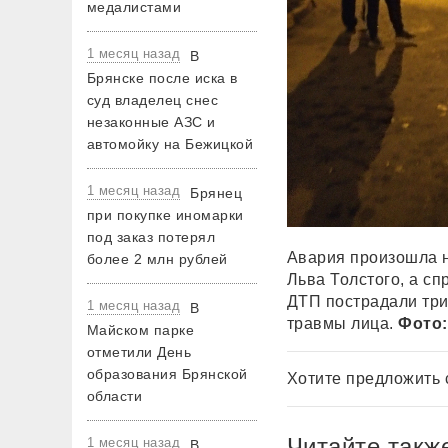
медалистами
1 месяц назад
В
Брянске после иска в
суд владелец снес
незаконные АЗС и
автомойку на Бежицкой
1 месяц назад
Брянец
при покупке иномарки
под заказ потерял
Авария произошла н
более 2 млн рублей
Льва Толстого, а с
ДТП пострадали тр
1 месяц назад
В
травмы лица.
Фото:
Майском парке
отметили День
образования Брянской
Хотите предложить 
области
Читайте такж
1 месяц назад
В