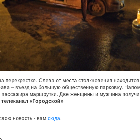
а перекрестке. Слева от места столкновения находится
права – въезд на большую общественную парковку. Напом
и пассажира маршрутки. Две женщины и мужчина получи
 телеканал «Городской»
свою новость - вам
сюда
.
е