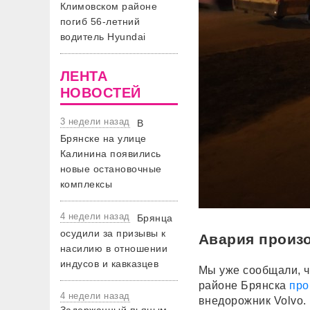
Климовском районе
погиб 56-летний
водитель Hyundai
ЛЕНТА
НОВОСТЕЙ
3 недели назад
В
Брянске на улице
Калинина появились
новые остановочные
комплексы
4 недели назад
Брянца
осудили за призывы к
Авария произо
насилию в отношении
индусов и кавказцев
Мы уже сообщали, ч
районе Брянска
про
4 недели назад
внедорожник Volvo.