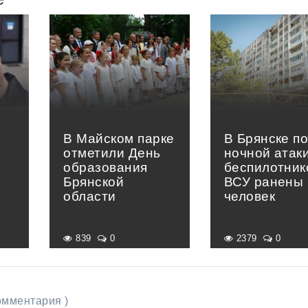
В Майском парке
В Брянске п
отметили День
ночной атак
образования
беспилотник
Брянской
ВСУ ранены 
области
человек
839
0
2379
0
комментария )