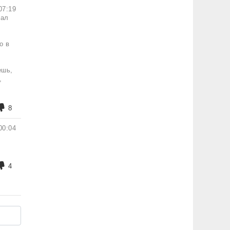
07:19
вал
о в
ешь,
,
8
00:04
4