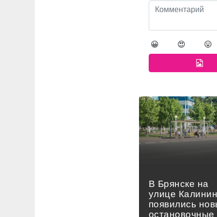
😀
😍
😛
В Брянске на
улице Калини
появились но
остановочные