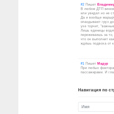
#2
Пишет
Владими
В любом ДТП винова
или увидел но не ст
Да и вообще маршру
опаздывают груз до
ухе торчит, "важны
Лишь единицы водят
переживаешь за то,
что он выполнит ка
ждёшь подвоха от к
#1
Пишет
Мадур
При любых факторах
пассажирами. И гла
Навигация по с