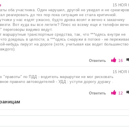
р
15 НОЯ 
ты оба участника. Один нарушил, другой не увидел и не среагиро
ал реагировать до тех пор пока ситуация не стала критичной.
тчики у нас ездят ужасно, будто дрова возят и вечно к заказчику
везти. Вот куда вы все летите? Плюс ко всему еще и телефон вечн
е" переговоры видимо ведут.
 маршрутные транспортные средства, так, что ***одясь внутри не
 что доедешь в целости, а ***одясь снаружи в потоке - не пережива
кой-нибудь пируэт на дороге (хотя, учитывая как водит большинство
аждого).
Ответить
16
15 НОЯ 
 "правоты" по ПДД - водитель маршрутки не мог рисковать
вное правило автоводителей - УДД : уступи дорогу дураку .
Ответить
12
траницам