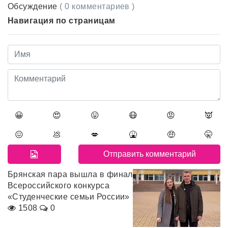
Обсуждение
( 0 комментариев )
Навигация по страницам
😀
😍
😛
😷
😡
👿
😖
💩
💋
🤮
🤑
🤫
Брянская пара вышла в финал
Всероссийского конкурса
«Студенческие семьи России»
1508
0