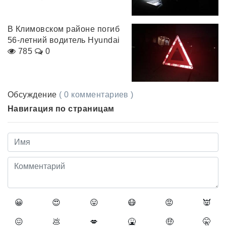
В Климовском районе погиб
56-летний водитель Hyundai
785
0
Обсуждение
( 0 комментариев )
Навигация по страницам
😀
😍
😛
😷
😡
👿
😖
💩
💋
🤮
🤑
🤫