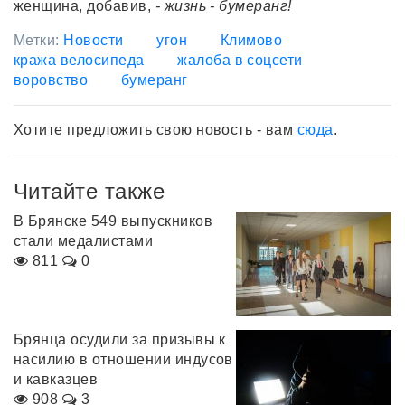
женщина, добавив,
- жизнь - бумеранг!
Метки:
Новости
угон
Климово
кража велосипеда
жалоба в соцсети
воровство
бумеранг
Хотите предложить свою новость - вам
сюда
.
Читайте также
В Брянске 549 выпускников
стали медалистами
811
0
Брянца осудили за призывы к
насилию в отношении индусов
и кавказцев
908
3