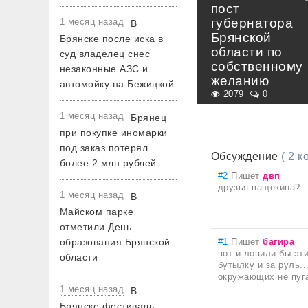
пост
губернатора
1 месяц назад
В
Брянской
Брянске после иска в
области по
суд владелец снес
собственному
незаконные АЗС и
желанию
автомойку на Бежицкой
2079
0
1 месяц назад
Брянец
при покупке иномарки
под заказ потерял
Обсуждение
( 2 
более 2 млн рублей
#2
Пишет
двп
друзья ващекина?
1 месяц назад
В
Майском парке
отметили День
образования Брянской
#1
Пишет
багира
вот и ловили бы эт
области
бутылку и за руль..
окружающих не пуга
1 месяц назад
В
Брянске фестиваль