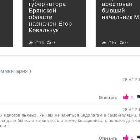
губернатора
арестован
Брянской
бывший
области
начальник 
назначен Егор
Ковальчук
2114
0
2157
0
комментария )
28 АПР 
Ответить
1
28 АПР 
их идиотов пьяных, не чем же заняться бедолагам в самоизоляции, 
.на даче бы если такова есть в земле ковырялись, с пользой для се
ли...
Ответить
1