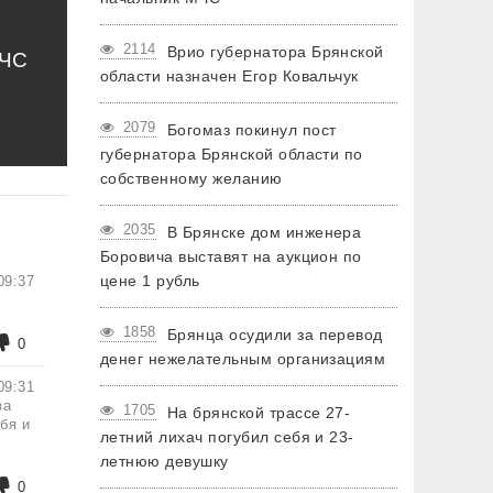
2114
Врио губернатора Брянской
МЧС
области назначен Егор Ковальчук
2079
Богомаз покинул пост
губернатора Брянской области по
собственному желанию
2035
В Брянске дом инженера
Боровича выставят на аукцион по
цене 1 рубль
09:37
1858
Брянца осудили за перевод
0
денег нежелательным организациям
09:31
за
1705
На брянской трассе 27-
бя и
летний лихач погубил себя и 23-
летнюю девушку
0