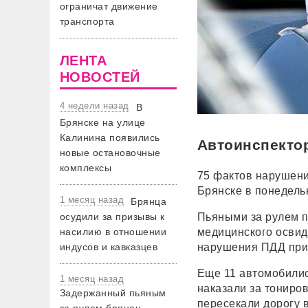
ограничат движение
транспорта
ЛЕНТА
НОВОСТЕЙ
4 недели назад
В
Брянске на улице
Калинина появились
Автоинспекто
новые остановочные
комплексы
75 фактов нарушени
Брянске в понедель
1 месяц назад
Брянца
осудили за призывы к
Пьяными за рулем п
насилию в отношении
медицинского освид
индусов и кавказцев
нарушения ПДД прив
Еще 11 автомобилис
1 месяц назад
наказали за тониро
Задержанный пьяным
пересекали дорогу 