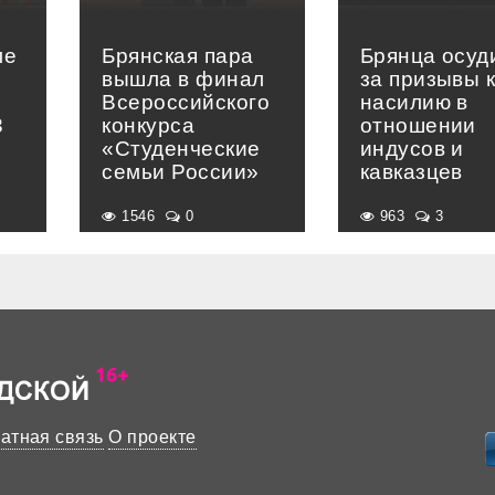
ле
Брянская пара
Брянца осуд
вышла в финал
за призывы 
в
Всероссийского
насилию в
3
конкурса
отношении
«Студенческие
индусов и
семьи России»
кавказцев
1546
0
963
3
атная связь
О проекте