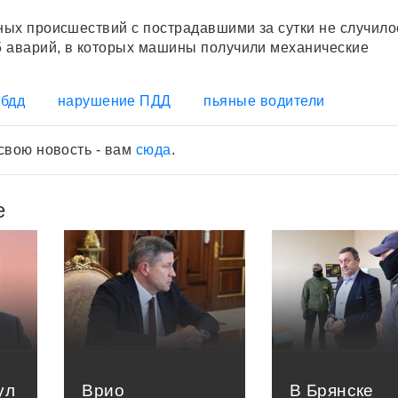
ых происшествий с пострадавшими за сутки не случило
 аварий, в которых машины получили механические
ибдд
нарушение ПДД
пьяные водители
свою новость - вам
сюда
.
е
ул
Врио
В Брянске