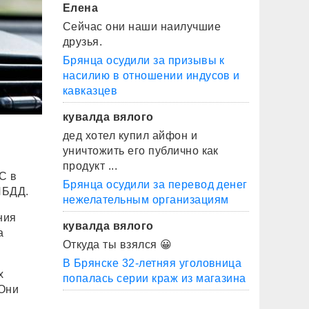
Елена
Сейчас они наши наилучшие
друзья.
Брянца осудили за призывы к
насилию в отношении индусов и
кавказцев
кувалда вялого
дед хотел купил айфон и
уничтожить его публично как
продукт ...
С в
Брянца осудили за перевод денег
ИБДД.
нежелательным организациям
ния
кувалда вялого
а
Откуда ты взялся 😀
В Брянске 32-летняя уголовница
х
попалась серии краж из магазина
 Они