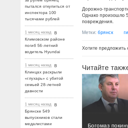
за рулем брянец
пытался откупиться от
Дорожно-транспортн
инспектора 100
Однако произошло 5
тысячами рублей
повреждения.
1 месяц назад
Метки:
брянск
г
В
Климовском районе
погиб 56-летний
Хотите предложить 
водитель Hyundai
1 месяц назад
В
Читайте такж
Клинцах раскрыли
«глухарь» с убитой
семьей 28-летней
давности
1 месяц назад
В
Брянске 549
выпускников стали
медалистами
Богомаз покин