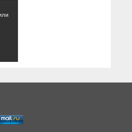
или
к