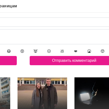
траницам
😷
😡
👿
😖
💩
💋
🤮
🤑