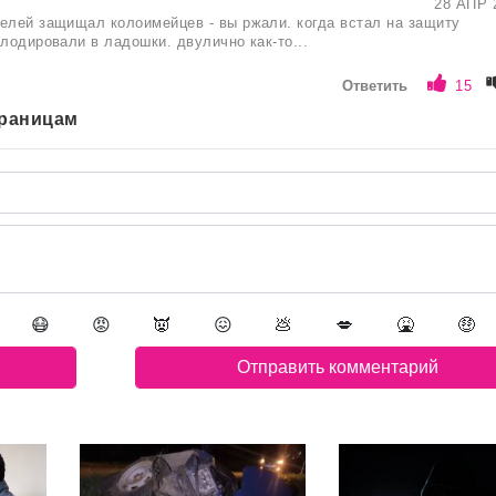
28 АПР 
елей защищал колоимейцев - вы ржали. когда встал на защиту
плодировали в ладошки. двулично как-то...
Ответить
15
траницам
😷
😡
👿
😖
💩
💋
🤮
🤑