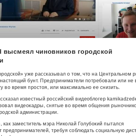
d высмеял чиновников городской
и
ородской» уже рассказывал о том, что на Центральном 
настоящий бунт. Предприниматели потребовали или не 
у во время простоя, или максимально ее снизить.
сказал известный российский видеоблогер kamikadzed
ьзовал видеокадры, снятые во время общения рыночнико
родской администрации.
, как заместитель мэра Николай Голубокий пытался
т предпринимателей, требуя соблюдать социальную дис