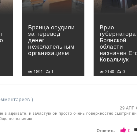
Брянца осудили
Врио
л
за перевод
губернатора
о
денег
Брянской
нежелательным
области
е
организациям
назначен Ег
»
Ковальчук
1891
1
2140
0
комментариев )
29 АПР 
не в адеквате. и зачастую он просто очень поверхностно смотрит ви
обще не понимаю
Ответить
0