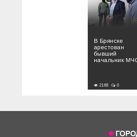
В Брянске
арестован
бывший
начальник МЧ
2188
0