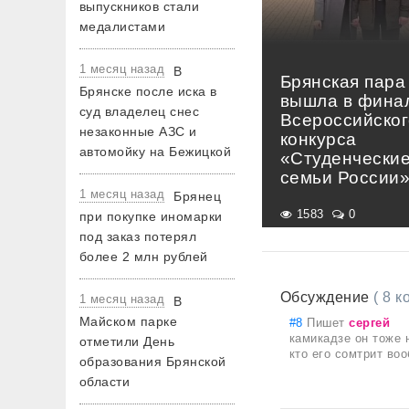
выпускников стали
медалистами
1 месяц назад
В
Брянская пара
Брянске после иска в
вышла в фина
суд владелец снес
Всероссийског
незаконные АЗС и
конкурса
автомойку на Бежицкой
«Студенчески
семьи России
1 месяц назад
Брянец
1583
0
при покупке иномарки
под заказ потерял
более 2 млн рублей
Обсуждение
( 8 
1 месяц назад
В
Майском парке
#8
Пишет
сергей
камикадзе он тоже 
отметили День
кто его сомтрит во
образования Брянской
области