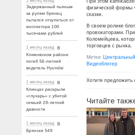
1 месяц назад
При этом kamikadze
Задержанный пьяным
физической формы ч
за рулем брянец
сказки.
пытался откупиться от
В своем ролике бло
инспектора 100
провокаторами. При
тысячами рублей
Коломейцева, котор
торговцев с рынка.
1 месяц назад
В
Климовском районе
Метки:
Центральный
погиб 56-летний
Видеоблогер
водитель Hyundai
Хотите предложить 
1 месяц назад
В
Клинцах раскрыли
«глухарь» с убитой
Читайте такж
семьей 28-летней
давности
1 месяц назад
В
Брянске 549