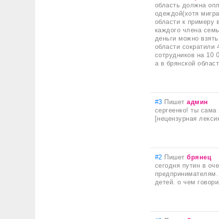
область должна опл
одеждой(хотя мигра
области к примеру 
каждого члена семь
деньги можно взять
области сократили 
сотрудников на 10 
а в брянской област
#3
Пишет
админ
сергеенко! ты сама 
[нецензурная лексик
#2
Пишет
брянец
сегодня путин в оч
предпринимателям. 
детей. о чем говор