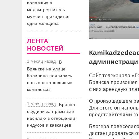
попавших в
медвытрезвитель
мужчин приходится
одна женщина
ЛЕНТА
НОВОСТЕЙ
Кamikadzedea
администраци
1 месяц назад
В
Брянске на улице
Сайт телеканала «Г
Калинина появились
Брянска произошел 
новые остановочные
с них арендную плат
комплексы
О произошедшем рас
1 месяц назад
Брянца
Для этого он испол
осудили за призывы к
представителями го
насилию в отношении
индусов и кавказцев
Блогера повеселило
дистанцироваться о