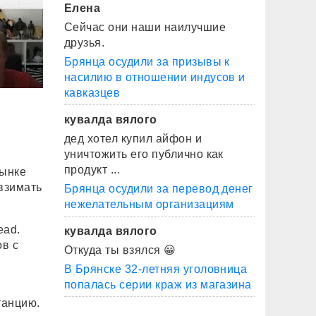
Елена
Сейчас они наши наилучшие
друзья.
Брянца осудили за призывы к
насилию в отношении индусов и
кавказцев
кувалда вялого
дед хотел купил айфон и
уничтожить его публично как
продукт ...
рынке
взимать
Брянца осудили за перевод денег
нежелательным организациям
ead.
кувалда вялого
в с
Откуда ты взялся 😀
В Брянске 32-летняя уголовница
попалась серии краж из магазина
танцию.