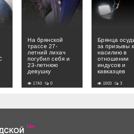
На брянской
Брянца осуд
трассе 27-
за призывы 
летний лихач
насилию в
С
погубил себя и
отношении
23-летнюю
индусов и
девушку
кавказцев
1740
0
1003
3