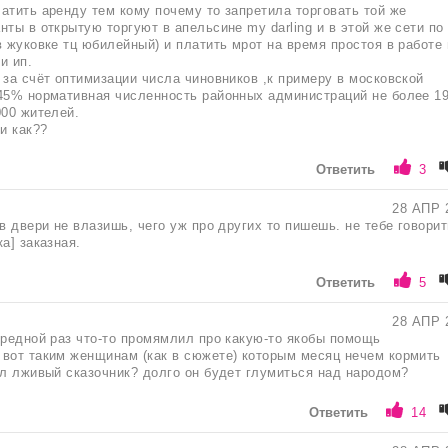
атить аренду тем кому почему то запретила торговать той же
нты в открытую торгуют в апельсине my darling и в этой же сети по
в жуковке тц юбилейный) и платить мрот на время простоя в работе 
и ип.
 за счёт оптимизации числа чиновников ,к примеру в московской
45% нормативная численность районных администраций не более 1
000 жителей.
и как??
Ответить
3
28 АПР 
в двери не влазишь, чего уж про других то пишешь. не тебе говорит
а] заказная.
Ответить
5
28 АПР 
ередной раз что-то промямлил про какую-то якобы помощь
вот таким женщинам (как в сюжете) которым месяц нечем кормить
ил лживый сказочник? долго он будет глумиться над народом?
Ответить
14