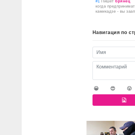
#1
Пишет
брянец
когда предпринимат
камикадзе - вы заа
Навигация по с
😀
😍
😛