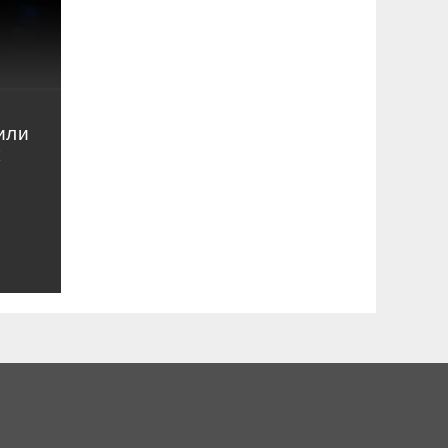
или
к