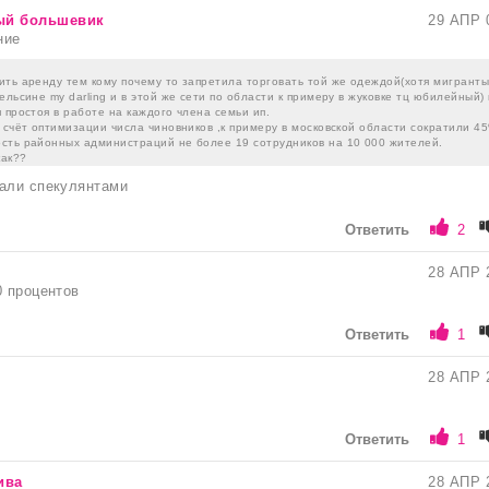
ый большевик
29 АПР 
ние
ить аренду тем кому почему то запретила торговать той же одеждой(хотя мигранты
ельсине my darling и в этой же сети по области к примеру в жуковке тц юбилейный) 
 простоя в работе на каждого члена семьи ип.
 счёт оптимизации числа чиновников ,к примеру в московской области сократили 4
сть районных администраций не более 19 сотрудников на 10 000 жителей.
как??
вали спекулянтами
Ответить
2
28 АПР 
0 процентов
Ответить
1
28 АПР 
Ответить
1
ива
28 АПР 