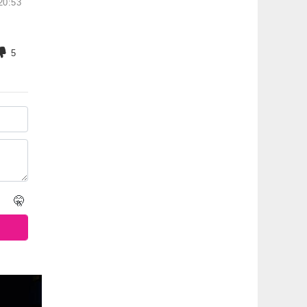
20:53
5
🤫