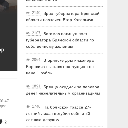
2140
Врио губернатора Брянской
области назначен Егор Ковальчук
2107
Богомаз покинул пост
губернатора Брянской области по
собственному желанию
ор
2064
В Брянске дом инженера
Боровича выставят на аукцион по
цене 1 рубль
1891
Брянца осудили за перевод
денег нежелательным организациям
06:47
део.
1740
На брянской трассе 27-
летний лихач погубил себя и 23-
летнюю девушку
2