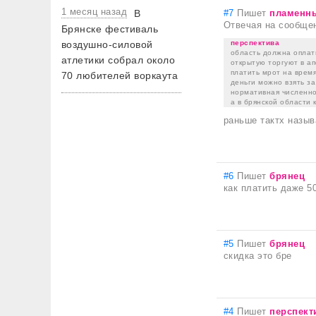
1 месяц назад
В
#7
Пишет
пламенн
Отвечая на сообще
Брянске фестиваль
воздушно-силовой
перспектива
область должна оплат
атлетики собрал около
открытую торгуют в ап
платить мрот на время
70 любителей воркаута
деньги можно взять за
нормативная численно
а в брянской области 
раньше тактх назы
#6
Пишет
брянец
как платить даже 5
#5
Пишет
брянец
скидка это бре
#4
Пишет
перспект